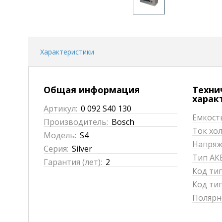
Характеристики
Общая информация
Техни
харак
Артикул:
0 092 S40 130
Емкость
Производитель:
Bosch
Ток хол
Модель:
S4
Напряже
Серия:
Silver
Тип АКБ
Гарантия (лет):
2
Код ти
Код тип
Полярн