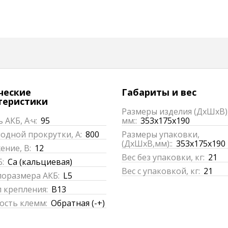
ческие
Габариты и вес
теристики
Размеры изделия (ДхШхВ)
 АКБ, А·ч:
95
мм::
353x175x190
одной прокрутки, А:
800
Размеры упаковки,
(ДхШхВ,мм)::
353x175x190
ние, В:
12
Вес без упаковки, кг:
21
:
Ca (кальциевая)
Вес с упаковкой, кг:
21
поразмера АКБ:
L5
 крепления:
B13
ость клемм:
Обратная (-+)