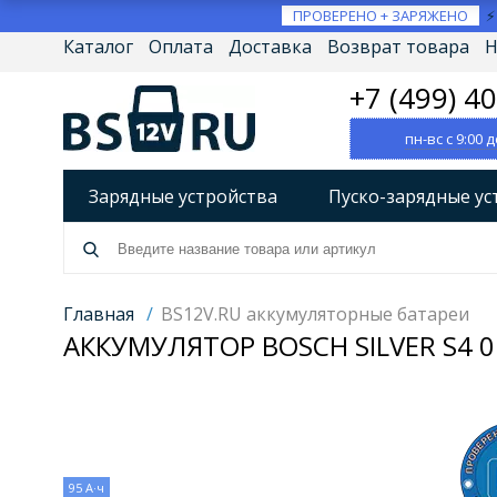
ПРОВЕРЕНО + ЗАРЯЖЕНО
Каталог
Оплата
Доставка
Возврат товара
Н
+7 (499) 4
пн-вс с 9:00 д
Зарядные устройства
Пуско-зарядные ус
Разрядно-диагностические устройства
А
Источники бесперебойного питания (ИБП)
Главная
/
BS12V.RU аккумуляторные батареи
АККУМУЛЯТОР BOSCH SILVER S4 0 
Товары по брендам
95 А·ч