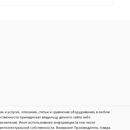
х и услугах, описания, статьи и сравнения оборудования), в любом
обственности принадлежат владельцу данного сайта либо
акомления. Иное использование информации (в том числе
в интеллектуальной собственности. Внимание! Производитель товара