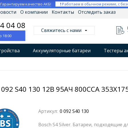
⚡
Гарантируем качество АКБ!
❗ Работаем в обычном режиме, с без
овости
О компании
Контакты
Отследить заказ
04 04 08
Свяжитесь с нами
о 18:00
тройства
Аккумуляторные батареи
Тестеры а
втокомпрессоры
Профессиональные зарядные уст
Мониторы аккумуляторных батарей
Стабилизат
092 S40 130 12В 95АЧ 800CCA 353X17
Артикул:
0 092 S40 130
Bosch S4 Silver. Батареи, подходящие 