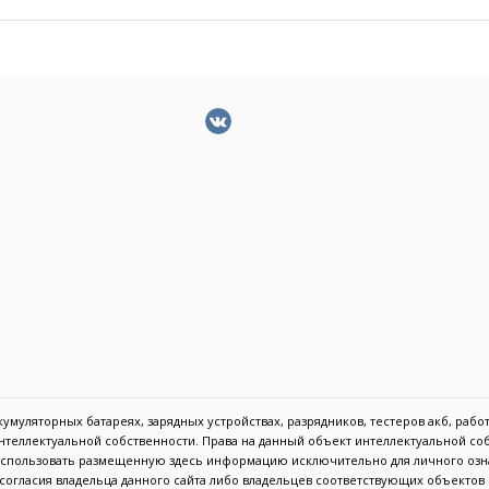
муляторных батареях, зарядных устройствах, разрядников, тестеров акб, работа
 интеллектуальной собственности. Права на данный объект интеллектуальной с
 использовать размещенную здесь информацию исключительно для личного озн
с согласия владельца данного сайта либо владельцев соответствующих объекто