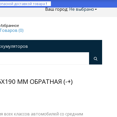
опасной доставкой товара ❗
Ваш город:
Не выбрано
Избранное
Товаров (
0
)
ккумуляторов
ройства
оры напряжения
Инверторы
5X190 ММ ОБРАТНАЯ (-+)
для всех классов автомобилей со средним