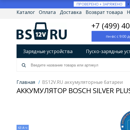
ПРОВЕРЕНО + ЗАРЯЖЕНО
Каталог
Оплата
Доставка
Возврат товара
Н
+7 (499) 4
пн-вс с 9:00 д
Зарядные устройства
Пуско-зарядные ус
Разрядно-диагностические устройства
А
Источники бесперебойного питания (ИБП)
Главная
/
BS12V.RU аккумуляторные батареи
АККУМУЛЯТОР BOSCH SILVER PLUS 
Товары по брендам
63 А·ч