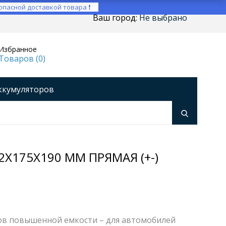
опасной доставкой товара ❗
Ваш город:
Не выбрано
Избранное
Товаров (
0
)
ккумуляторов
ройства
оры напряжения
Инверторы
42X175X190 ММ ПРЯМАЯ (+-)
торов повышенной емкости – для автомобилей