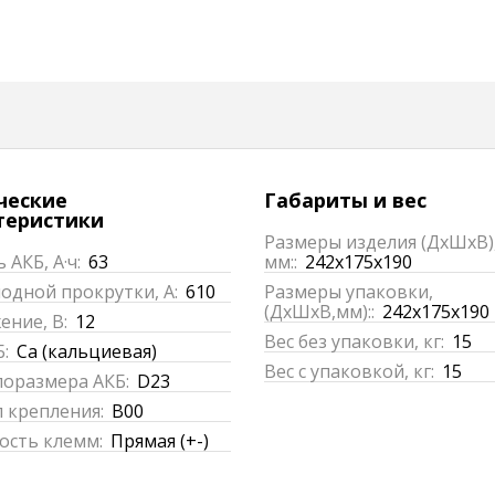
ческие
Габариты и вес
теристики
Размеры изделия (ДхШхВ)
 АКБ, А·ч:
63
мм::
242x175x190
одной прокрутки, А:
610
Размеры упаковки,
(ДхШхВ,мм)::
242x175x190
ние, В:
12
Вес без упаковки, кг:
15
:
Ca (кальциевая)
Вес с упаковкой, кг:
15
поразмера АКБ:
D23
 крепления:
B00
ость клемм:
Прямая (+-)