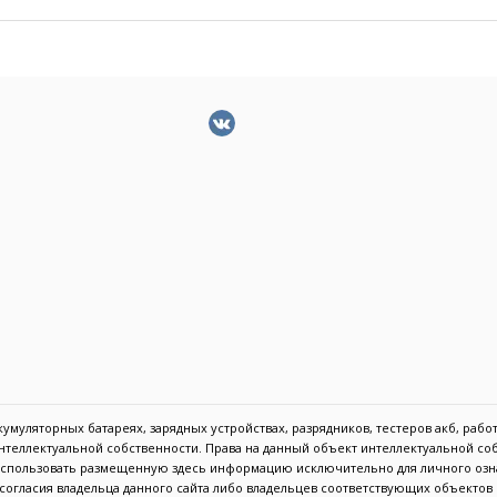
муляторных батареях, зарядных устройствах, разрядников, тестеров акб, работа
 интеллектуальной собственности. Права на данный объект интеллектуальной с
 использовать размещенную здесь информацию исключительно для личного озн
с согласия владельца данного сайта либо владельцев соответствующих объекто