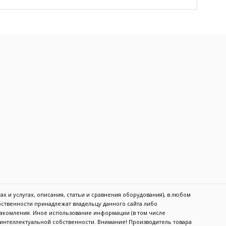
х и услугах, описания, статьи и сравнения оборудования), в любом
обственности принадлежат владельцу данного сайта либо
акомления. Иное использование информации (в том числе
в интеллектуальной собственности. Внимание! Производитель товара