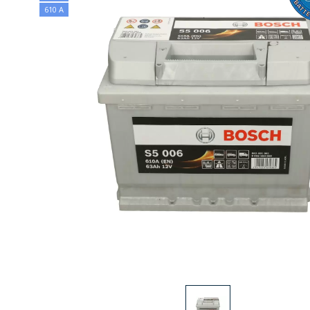
610 А