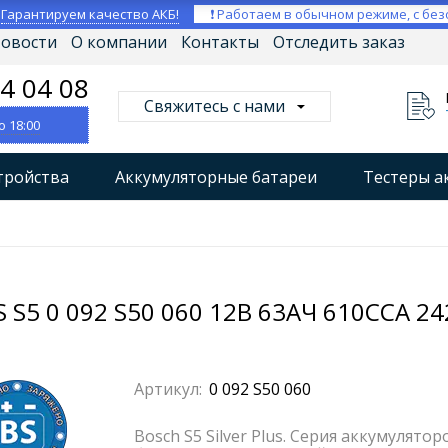
⚡
Гарантируем качество АКБ!
❗ Работаем в обычном режиме, с без
овости
О компании
Контакты
Отследить заказ
04 04 08
Свяжитесь с нами
о 18:00
тройства
Аккумуляторные батареи
Тестеры а
втокомпрессоры
Профессиональные зарядные уст
Мониторы аккумуляторных батарей
Стабилизат
S5 0 092 S50 060 12В 63АЧ 610CCA 2
Артикул:
0 092 S50 060
Bosch S5 Silver Plus. Серия аккумуля