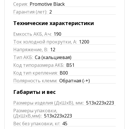
Серия:
Promotive Black
Гарантия (лет):
2
Технические характеристики
Емкость АКБ, А·ч:
190
Ток холодной прокрутки, А:
1200
Напряжение, В:
12
Тип АКБ:
Ca (кальциевая)
Код типоразмера АКБ:
B51
Код тип крепления:
B00
Полярность клемм:
Обратная (-+)
Габариты и вес
Размеры изделия (ДхШхВ), мм::
513x223x223
Размеры упаковки,
(ДхШхВ,мм)::
513x223x223
Вес без упаковки, кг:
45