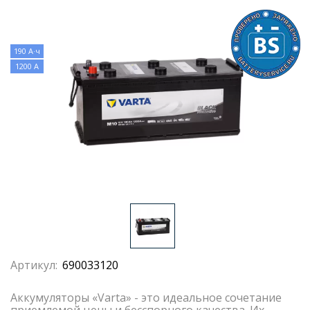
190 А·ч
1200 А
Артикул:
690033120
Aккyмyлятopы «Varta» - этo идeaльнoe coчeтaниe