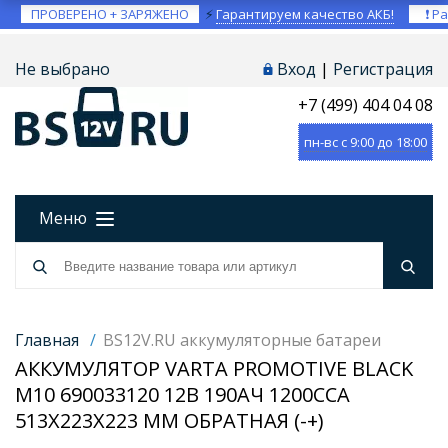
ПРОВЕРЕНО + ЗАРЯЖЕНО
⚡
Гарантируем качество АКБ!
❗ Ра
Не выбрано
Вход
|
Регистрация
+7 (499) 404 04 08
пн-вс с 9:00 до 18:00
Меню
Главная
/
BS12V.RU аккумуляторные батареи
АККУМУЛЯТОР VARTA PROMOTIVE BLACK
M10 690033120 12В 190АЧ 1200CCA
513X223X223 ММ ОБРАТНАЯ (-+)