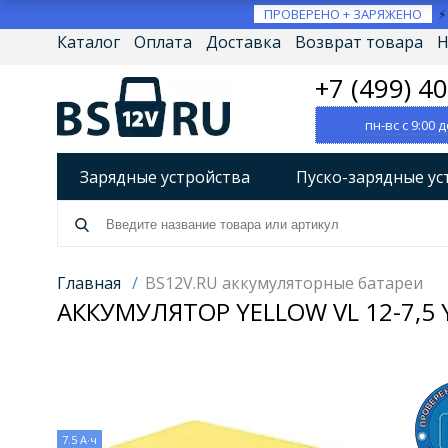
ПРОВЕРЕНО + ЗАРЯЖЕНО
Каталог
Оплата
Доставка
Возврат товара
Н
+7 (499) 4
пн-вс с 9:00 д
Зарядные устройства
Пуско-зарядные ус
Разрядно-диагностические устройства
А
Источники бесперебойного питания (ИБП)
Главная
/
BS12V.RU аккумуляторные батареи
АККУМУЛЯТОР YELLOW VL 12-7,5 Y
Товары по брендам
7.5 А·ч