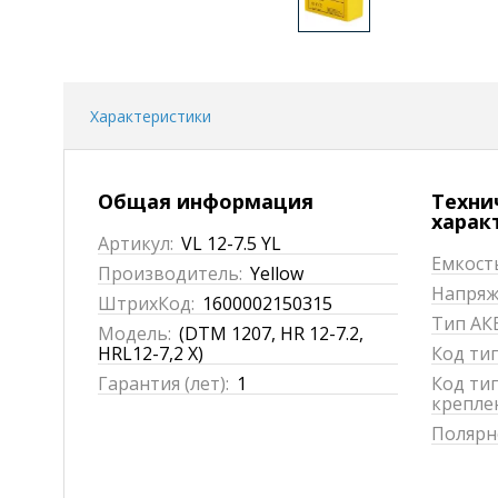
Характеристики
Общая информация
Техни
харак
Артикул:
VL 12-7.5 YL
Емкость
Производитель:
Yellow
Напряже
ШтрихКод:
1600002150315
Тип АКБ
Модель:
(DTM 1207, HR 12-7.2,
HRL12-7,2 X)
Код ти
Гарантия (лет):
1
Код ти
крепле
Полярн