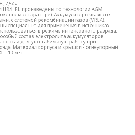
В, 7,5Ач
и HR/HRL произведены по технологии AGM
локонном сепараторе). Аккумуляторы являются
и, с системой рекомбинации газов (VRLA).
ны специально для применения в источниках
использоваться в режиме интенсивного разряда.
особый состав электролита аккумуляторов
ность и долгую стабильную работу при
ряда. Материал корпуса и крышки - огнеупорный
L - 10 лет