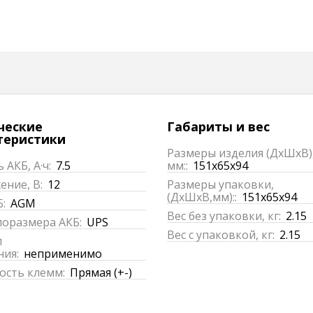
ческие
Габариты и вес
теристики
Размеры изделия (ДхШхВ)
 АКБ, А·ч:
7.5
мм::
151x65x94
ние, В:
12
Размеры упаковки,
(ДхШхВ,мм)::
151x65x94
:
AGM
Вес без упаковки, кг:
2.15
поразмера АКБ:
UPS
Вес с упаковкой, кг:
2.15
п
ния:
неприменимо
ость клемм:
Прямая (+-)