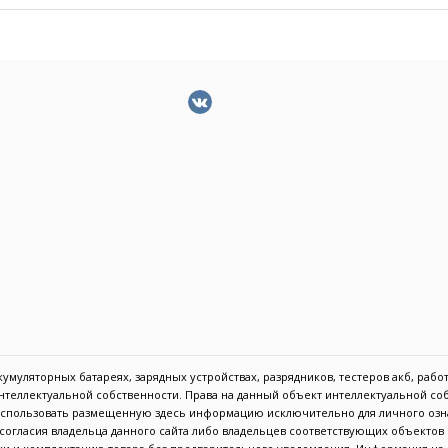
муляторных батареях, зарядных устройствах, разрядников, тестеров акб, работа
 интеллектуальной собственности. Права на данный объект интеллектуальной с
 использовать размещенную здесь информацию исключительно для личного озн
с согласия владельца данного сайта либо владельцев соответствующих объекто