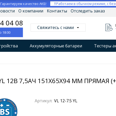
⚡
Гарантируем качество АКБ!
❗ Работаем в обычном режиме, с без
овости
О компании
Контакты
Отследить заказ
04 04 08
Свяжитесь с нами
о 18:00
тройства
Аккумуляторные батареи
Тестеры а
втокомпрессоры
Профессиональные зарядные уст
Мониторы аккумуляторных батарей
Стабилизат
L 12В 7,5АЧ 151X65X94 ММ ПРЯМАЯ (+
Артикул:
VL 12-7.5 YL