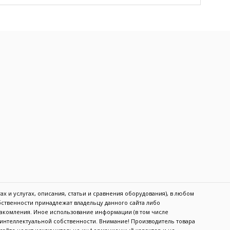
х и услугах, описания, статьи и сравнения оборудования), в любом
обственности принадлежат владельцу данного сайта либо
акомления. Иное использование информации (в том числе
в интеллектуальной собственности. Внимание! Производитель товара