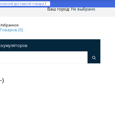
опасной доставкой товара ❗
Ваш город:
Не выбрано
Избранное
Товаров (
0
)
ккумуляторов
ройства
оры напряжения
Инверторы
-)