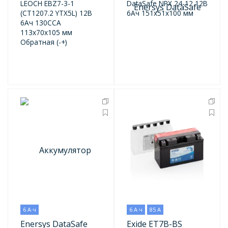
LEOCH EBZ7-3-1
DataSafe NPX 24-12 12В
(CT1207.2 YTX5L) 12В
6Ач 151x51x100 мм
6Ач 130CCA
113x70x105 мм
Обратная (-+)
6 А·ч
6 А·ч
85 А
Enersys DataSafe
Exide ET7B-BS