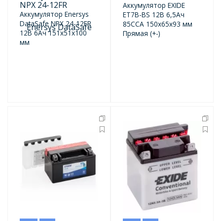
NPX 24-12FR
Аккумулятор EXIDE
Аккумулятор Enersys
ET7B-BS 12В 6,5Ач
DataSafe NPX 24-12FR
85CCA 150x65x93 мм
12В 6Ач 151x51x100
Прямая (+-)
мм