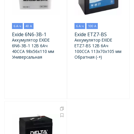
6 А·ч
40 А
6 А·ч
100 А
Exide 6N6-3B-1
Exide ETZ7-BS
Аккумулятор EXIDE
Аккумулятор EXIDE
6N6-3B-1 12В 6Ач
ETZ7-BS 12В 6Ач
40CCA 98x56x110 мм
100CCA 113x70x105 мм
Универсальная
Обратная (-+)