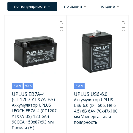
по популярности
по имени
по цене
6 А·ч
90 А
6 А·ч
UPLUS EB7A-4
UPLUS US6-6.0
(CT1207 YTX7A-BS)
Аккумулятор UPLUS
Аккумулятор UPLUS
US6-6.0 (DT 606, HR 6-
LEOCH EB7A-4 (CT1207
4.5) 6В 6Ач 70x47x100
YTX7A-BS) 12В 6Ач
мм Универсальная
90CCA 150x87x93 мм
полярность
Прямая (+-)