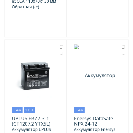
85CCA 113x70x130 мм
Обратная (-+)
6 А·ч
130 А
6 А·ч
UPLUS EBZ7-3-1
Enersys DataSafe
(CT1207.2 YTX5L)
NPX 24-12
Аккумулятор UPLUS
Аккумулятор Enersys