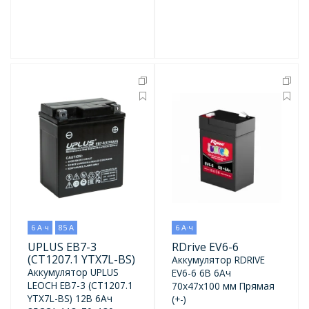
6 А·ч
85 А
6 А·ч
UPLUS EB7-3
RDrive EV6-6
(CT1207.1 YTX7L-BS)
Аккумулятор RDRIVE
Аккумулятор UPLUS
EV6-6 6В 6Ач
LEOCH EB7-3 (CT1207.1
70x47x100 мм Прямая
YTX7L-BS) 12В 6Ач
(+-)