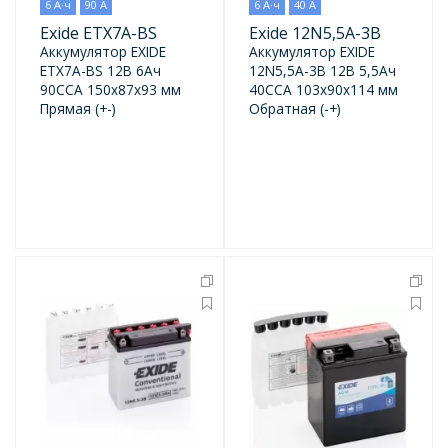
6 А·ч
90 А
6 А·ч
40 А
Exide ETX7A-BS
Exide 12N5,5A-3B
Аккумулятор EXIDE
Аккумулятор EXIDE
ETX7A-BS 12В 6Ач
12N5,5A-3B 12В 5,5Ач
90CCA 150x87x93 мм
40CCA 103x90x114 мм
Прямая (+-)
Обратная (-+)