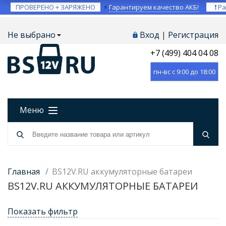
ПРОВЕРЕНО + ЗАРЯЖЕНО
⚡
Гарантируем качество АКБ!
❗ Ра
Не выбрано
Вход
|
Регистрация
+7 (499) 404 04 08
пн-вс с 9:00 до 18:00
Меню
Главная
/
BS12V.RU аккумуляторные батареи
BS12V.RU АККУМУЛЯТОРНЫЕ БАТАРЕИ
Показать фильтр