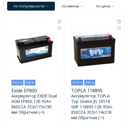
по популярности
по имени
по цене
95 А·ч
860 А
95 А·ч
850 А
Exide EP800
TOPLA 118895
Аккумулятор EXIDE Dual
Аккумулятор TOPLA
AGM EP800 12В 95Ач
Top Sealed JIS 59518
860CCA 353x175x190
SMF 118895 12В 95Ач
мм Обратная (-+)
850CCA 303x174x218
мм Обратная (-+)