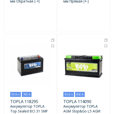
мм Обратная (-+)
мм Прямая (+-)
95 А·ч
700 А
95 А·ч
850 А
TOPLA 118295
TOPLA 114090
Аккумулятор TOPLA
Аккумулятор TOPLA
Top Sealed BCI 31 SMF
AGM Stop&Go L5 AGM