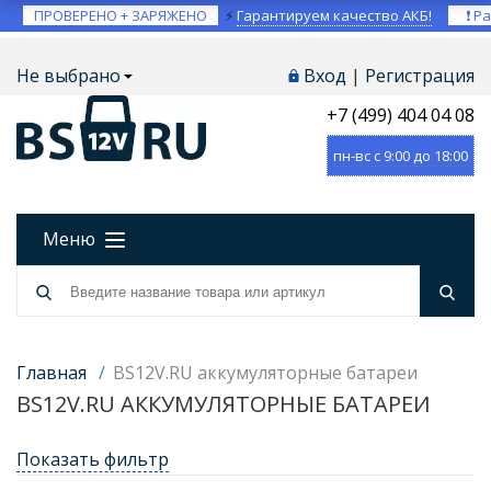
ПРОВЕРЕНО + ЗАРЯЖЕНО
⚡
Гарантируем качество АКБ!
❗ Ра
Не выбрано
Вход
|
Регистрация
+7 (499) 404 04 08
пн-вс с 9:00 до 18:00
Меню
Главная
/
BS12V.RU аккумуляторные батареи
BS12V.RU АККУМУЛЯТОРНЫЕ БАТАРЕИ
Показать фильтр