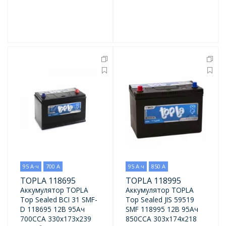
95 А·ч
700 А
95 А·ч
850 А
TOPLA 118695
TOPLA 118995
Аккумулятор TOPLA
Аккумулятор TOPLA
Top Sealed BCI 31 SMF-
Top Sealed JIS 59519
D 118695 12В 95Ач
SMF 118995 12В 95Ач
700CCA 330x173x239
850CCA 303x174x218