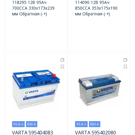
118295 12В 95Ач
114090 12В 95Ач
700CCA 330x173x239
850CCA 353x175x190
мм Обратная (-+)
мм Обратная (-+)
95 А·ч
830 А
95 А·ч
800 А
VARTA 595404083
VARTA 595402080