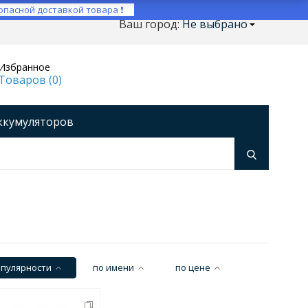
опасной доставкой товара ❗
Ваш город:
Не выбрано
Избранное
Товаров (
0
)
ккумуляторов
ройства
оры напряжения
Инверторы
опулярности
по имени
по цене