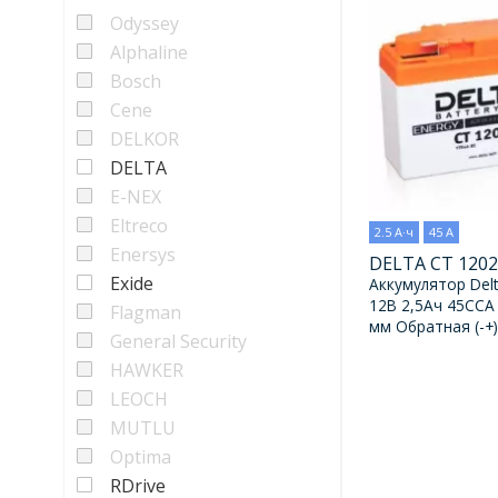
Odyssey
Alphaline
Bosch
Cene
DELKOR
DELTA
E-NEX
Eltreco
2.5 А·ч
45 А
Enersys
DELTA CT 120
Exide
Аккумулятор Del
12В 2,5Ач 45CCA
Flagman
мм Обратная (-+)
General Security
HAWKER
LEOCH
MUTLU
Optima
RDrive