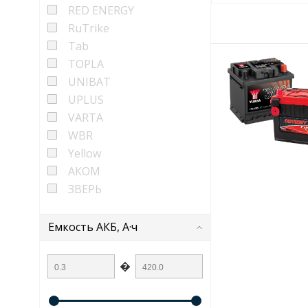
RED ENERGY
RuTrike
Tab
TOPLA
UNIBAT
UPLUS
VARTA
WBR
Yellow
АКОМ
ЗВЕРЬ
Емкость АКБ, А·ч
�