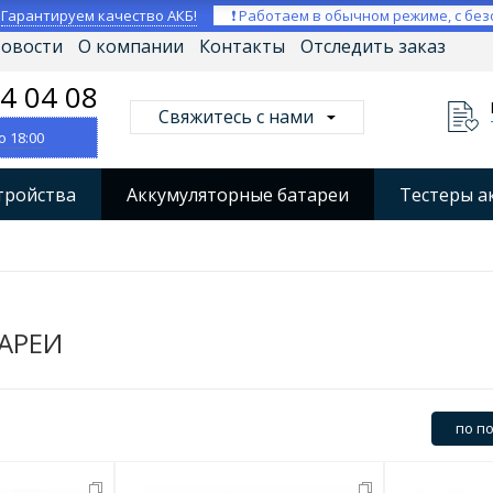
⚡
Гарантируем качество АКБ!
❗ Работаем в обычном режиме, с без
овости
О компании
Контакты
Отследить заказ
04 04 08
Свяжитесь с нами
о 18:00
тройства
Аккумуляторные батареи
Тестеры а
втокомпрессоры
Профессиональные зарядные уст
Мониторы аккумуляторных батарей
Стабилизат
АРЕИ
по п