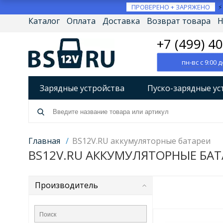
ПРОВЕРЕНО + ЗАРЯЖЕНО
Каталог
Оплата
Доставка
Возврат товара
Н
+7 (499) 4
пн-вс с 9:00 д
Зарядные устройства
Пуско-зарядные ус
Разрядно-диагностические устройства
А
Источники бесперебойного питания (ИБП)
Главная
/
BS12V.RU аккумуляторные батареи
BS12V.RU АККУМУЛЯТОРНЫЕ БАТ
Товары по брендам
Производитель