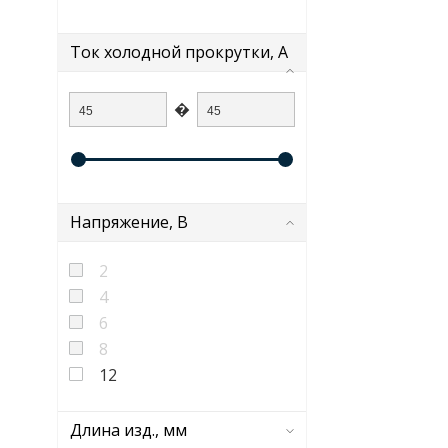
Ток холодной прокрутки, А
�
Напряжение, В
2
4
6
8
12
Длина изд., мм