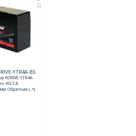
DRIVE-YTR4A-BS
ор RDRIVE-YTR4A-
3Ач 45CCA
мм Обратная (-+)