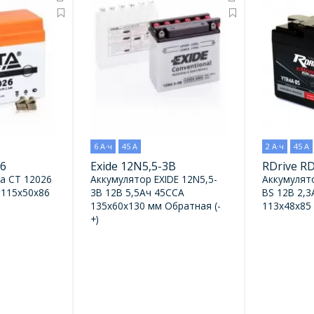
6 А·ч
45 А
2 А·ч
45 А
26
Exide 12N5,5-3B
RDrive R
ta CT 12026
Аккумулятор EXIDE 12N5,5-
Аккумулят
 115x50x86
3B 12В 5,5Ач 45CCA
BS 12В 2,
135x60x130 мм Обратная (-
113x48x85 
+)