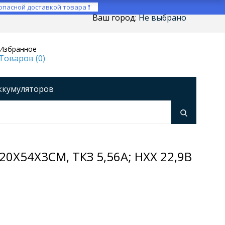
опасной доставкой товара ❗
Ваш город:
Не выбрано
Избранное
Товаров (
0
)
ккумуляторов
ройства
оры напряжения
Инверторы
X54X3СМ, ТКЗ 5,56А; НХХ 22,9В