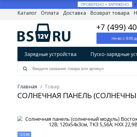
ПРОВЕРЕНО + ЗАРЯЖЕНО
Каталог
Оплата
Доставка
Возврат товара
Н
+7 (499) 4
пн-вс с 9:00 д
Зарядные устройства
Пуско-зарядные ус
Разрядно-диагностические устройства
А
Источники бесперебойного питания (ИБП)
Главная
/
Товар
СОЛНЕЧНАЯ ПАНЕЛЬ (СОЛНЕЧНЫЙ 
Товары по брендам
12/24В