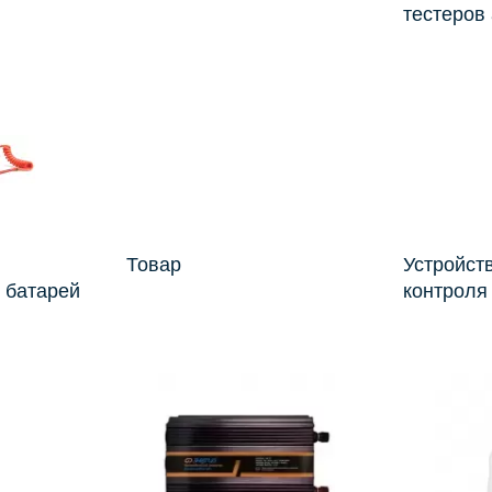
тестеров
Товар
Устройст
 батарей
контрол