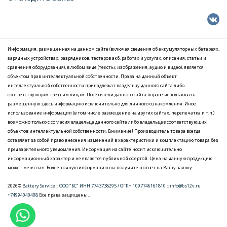
Информация, размещенная на данном сайте (включая сведения об аккумуляторных батареях,
зарядных устройствах, разрядников, тестеров акб, работах и услугах, описания, статьи и
сравнения оборудования), в любом виде (тексты, изображения, аудио и видео), является
объектом прав интеллектуальной собственности. Права на данный объект
интеллектуальной собственности принадлежат владельцу данного сайта либо
соответствующим третьим лицам. Посетители данного сайта вправе использовать
размещенную здесь информацию исключительно для личного ознакомления. Иное
использование информации (в том числе размещение на других сайтах, перепечатка и т.п.)
возможно только с согласия владельца данного сайта либо владельцев соответствующих
объектов интеллектуальной собственности. Внимание! Производитель товара всегда
оставляет за собой право внесения изменений в характеристики и комплектацию товара без
предварительного уведомления. Информация на сайте носит исключительно
информационный характер и не является публичной офертой. Цена на данную продукцию
может меняться. Более точную информацию вы получите в ответ на Вашу заявку.
2026©
Battery Service
::
ООО "БС" ИНН 7743738295 / ОГРН 1097746161810
::
info@bs12v.ru
+74994040408
Все права защищены..