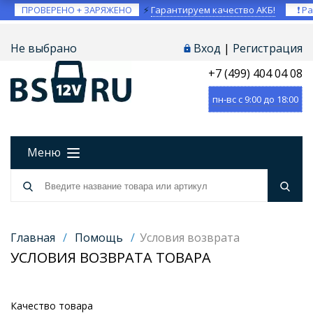
ПРОВЕРЕНО + ЗАРЯЖЕНО
⚡
Гарантируем качество АКБ!
❗ Ра
Не выбрано
Вход
|
Регистрация
+7 (499) 404 04 08
пн-вс с 9:00 до 18:00
Меню
Главная
/
Помощь
/
Условия возврата
УСЛОВИЯ ВОЗВРАТА ТОВАРА
Качество товара