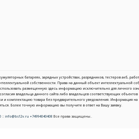
муляторных батареях, зарядных устройствах, разрядников, тестеров акб, работа
 интеллектуальной собственности. Права на данный объект интеллектуальной с
 использовать размещенную здесь информацию исключительно для личного озн
с согласия владельца данного сайта либо владельцев соответствующих объекто
тики и комплектацию товара без предварительного уведомления. Информация н
ться. Более точную информацию вы получите в ответ на Вашу заявку.
0
::
info@bs12v.ru
+74994040408
Все права защищены..