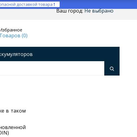
опасной доставкой товара ❗
Ваш город:
Не выбрано
Избранное
Товаров (
0
)
ккумуляторов
ройства
оры напряжения
Инверторы
же в таком
ановленной
DIN)