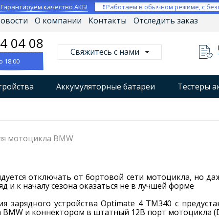
⚡
Гарантируем качество АКБ!
❗ Работаем в обычном режиме, с без
овости
О компании
Контакты
Отследить заказ
04 04 08
Свяжитесь с нами
о 18:00
тройства
Аккумуляторные батареи
Тестеры а
втокомпрессоры
Профессиональные зарядные уст
Мониторы аккумуляторных батарей
Стабилизат
для мотоцикла BMW
дуется отключать от бортовой сети мотоцикла, но да
д и к началу сезона оказаться не в лучшей форме
я зарядного устройства Optimate 4 TM340 с предуст
 BMW и коннектором в штатный 12В порт мотоцикла (