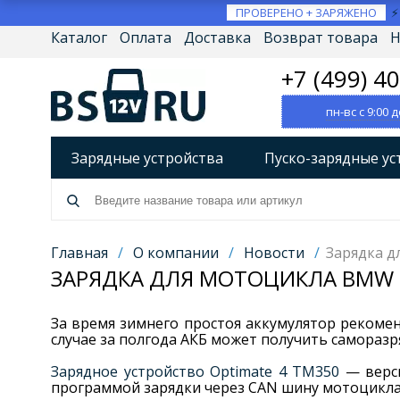
ПРОВЕРЕНО + ЗАРЯЖЕНО
Каталог
Оплата
Доставка
Возврат товара
Н
+7 (499) 4
пн-вс с 9:00 д
Зарядные устройства
Пуско-зарядные ус
Разрядно-диагностические устройства
А
Источники бесперебойного питания (ИБП)
Главная
/
О компании
/
Новости
/
Зарядка 
ЗАРЯДКА ДЛЯ МОТОЦИКЛА BMW
Товары по брендам
За время зимнего простоя аккумулятор рекомен
случае за полгода АКБ может получить саморазря
Зарядное устройство Optimate 4 TM350
— верси
программой зарядки через CAN шину мотоцикла