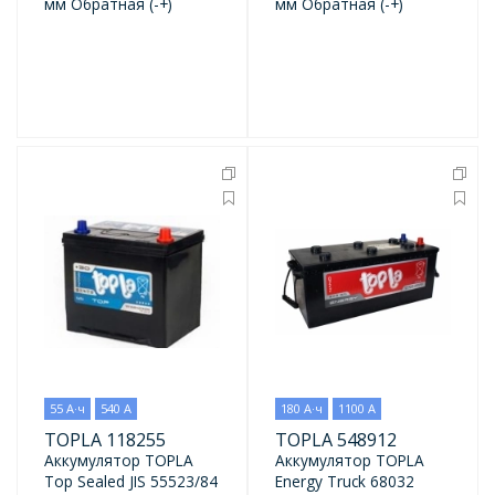
мм Обратная (-+)
мм Обратная (-+)
55 А·ч
540 А
180 А·ч
1100 А
TOPLA 118255
TOPLA 548912
Аккумулятор TOPLA
Аккумулятор TOPLA
Top Sealed JIS 55523/84
Energy Truck 68032