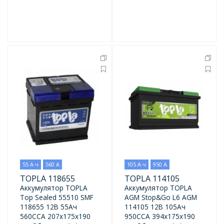
55 А·ч
560 А
105 А·ч
950 А
TOPLA 118655
TOPLA 114105
Аккумулятор TOPLA
Аккумулятор TOPLA
Top Sealed 55510 SMF
AGM Stop&Go L6 AGM
118655 12В 55Ач
114105 12В 105Ач
560CCA 207x175x190
950CCA 394x175x190