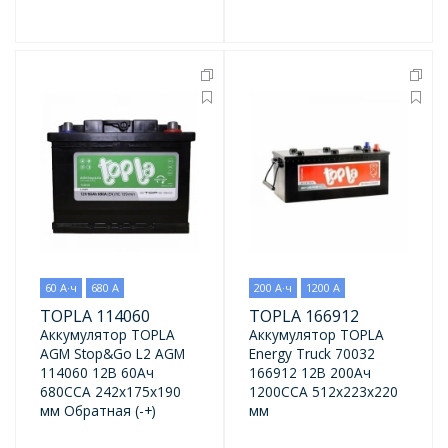
60 А·ч
680 А
200 А·ч
1200 А
TOPLA 114060
TOPLA 166912
Аккумулятор TOPLA
Аккумулятор TOPLA
AGM Stop&Go L2 AGM
Energy Truck 70032
114060 12В 60Ач
166912 12В 200Ач
680CCA 242x175x190
1200CCA 512x223x220
мм Обратная (-+)
мм