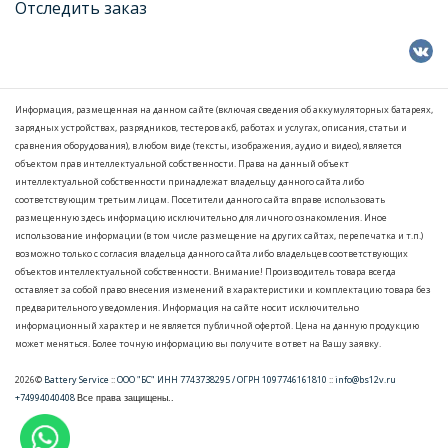
Отследить заказ
Информация, размещенная на данном сайте (включая сведения об аккумуляторных батареях,
зарядных устройствах, разрядников, тестеров акб, работах и услугах, описания, статьи и
сравнения оборудования), в любом виде (тексты, изображения, аудио и видео), является
объектом прав интеллектуальной собственности. Права на данный объект
интеллектуальной собственности принадлежат владельцу данного сайта либо
соответствующим третьим лицам. Посетители данного сайта вправе использовать
размещенную здесь информацию исключительно для личного ознакомления. Иное
использование информации (в том числе размещение на других сайтах, перепечатка и т.п.)
возможно только с согласия владельца данного сайта либо владельцев соответствующих
объектов интеллектуальной собственности. Внимание! Производитель товара всегда
оставляет за собой право внесения изменений в характеристики и комплектацию товара без
предварительного уведомления. Информация на сайте носит исключительно
информационный характер и не является публичной офертой. Цена на данную продукцию
может меняться. Более точную информацию вы получите в ответ на Вашу заявку.
2026©
Battery Service
::
ООО "БС" ИНН 7743738295 / ОГРН 1097746161810
::
info@bs12v.ru
+74994040408
Все права защищены..