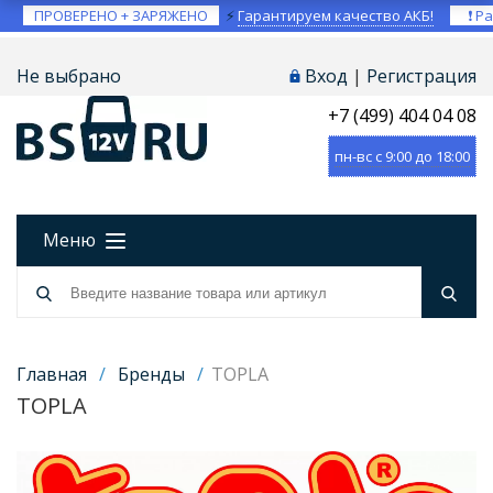
ПРОВЕРЕНО + ЗАРЯЖЕНО
⚡
Гарантируем качество АКБ!
❗ Ра
Не выбрано
Вход
|
Регистрация
+7 (499) 404 04 08
пн-вс с 9:00 до 18:00
Меню
Главная
/
Бренды
/
TOPLA
TOPLA