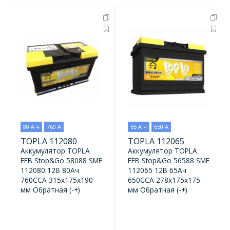
80 А·ч
760 А
65 А·ч
650 А
TOPLA 112080
TOPLA 112065
Аккумулятор TOPLA
Аккумулятор TOPLA
EFB Stop&Go 58088 SMF
EFB Stop&Go 56588 SMF
112080 12В 80Ач
112065 12В 65Ач
760CCA 315x175x190
650CCA 278x175x175
мм Обратная (-+)
мм Обратная (-+)