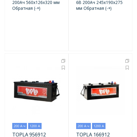
200Ач 560x126x320 мм
6В 200Ач 245x190x275
Обратная (-+)
мм Обратная (-+)
200 А·ч
1200 А
200 А·ч
1200 А
TOPLA 956912
TOPLA 166912