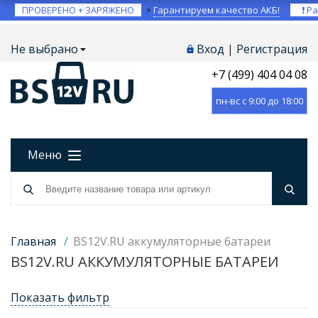
ПРОВЕРЕНО + ЗАРЯЖЕНО
⚡
Гарантируем качество АКБ!
❗ Ра
Не выбрано
Вход
|
Регистрация
+7 (499) 404 04 08
пн-вс с 9:00 до 18:00
Меню
Главная
/
BS12V.RU аккумуляторные батареи
BS12V.RU АККУМУЛЯТОРНЫЕ БАТАРЕИ
Показать фильтр