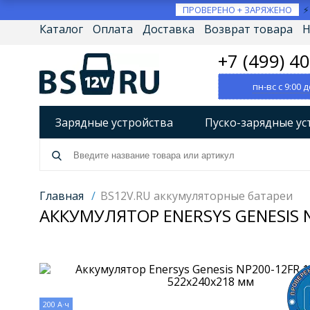
ПРОВЕРЕНО + ЗАРЯЖЕНО
Каталог
Оплата
Доставка
Возврат товара
Н
+7 (499) 4
пн-вс с 9:00 д
Зарядные устройства
Пуско-зарядные ус
Разрядно-диагностические устройства
А
Источники бесперебойного питания (ИБП)
Главная
/
BS12V.RU аккумуляторные батареи
АККУМУЛЯТОР ENERSYS GENESIS 
Товары по брендам
200 А·ч