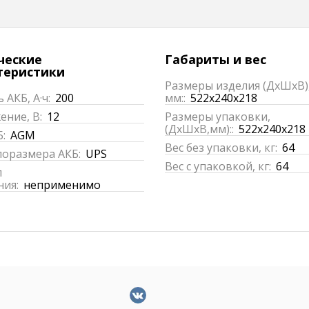
ческие
Габариты и вес
теристики
Размеры изделия (ДхШхВ)
 АКБ, А·ч:
200
мм::
522x240x218
ние, В:
12
Размеры упаковки,
(ДхШхВ,мм)::
522x240x218
:
AGM
Вес без упаковки, кг:
64
поразмера АКБ:
UPS
Вес с упаковкой, кг:
64
п
ния:
неприменимо