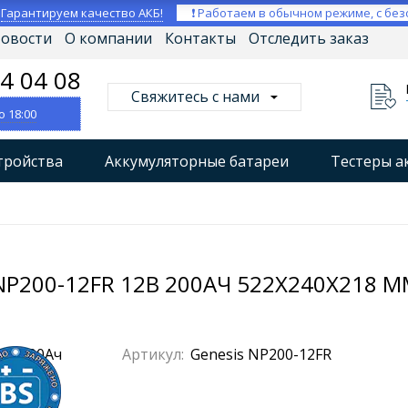
⚡
Гарантируем качество АКБ!
❗ Работаем в обычном режиме, с без
овости
О компании
Контакты
Отследить заказ
04 04 08
Свяжитесь с нами
о 18:00
тройства
Аккумуляторные батареи
Тестеры а
втокомпрессоры
Профессиональные зарядные уст
Мониторы аккумуляторных батарей
Стабилизат
NP200-12FR 12В 200АЧ 522X240X218 
Артикул:
Genesis NP200-12FR