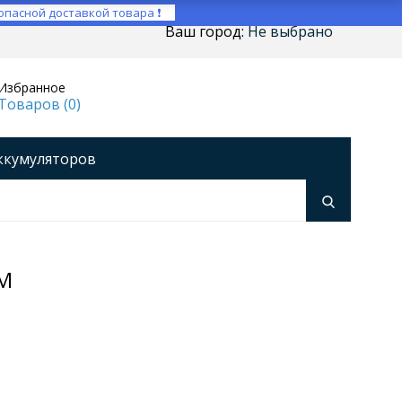
опасной доставкой товара ❗
Ваш город:
Не выбрано
Избранное
Товаров (
0
)
ккумуляторов
ройства
оры напряжения
Инверторы
ММ