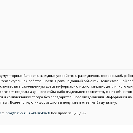
муляторных батареях, зарядных устройствах, разрядников, тестеров акб, работа
 интеллектуальной собственности. Права на данный объект интеллектуальной с
 использовать размещенную здесь информацию исключительно для личного озн
с согласия владельца данного сайта либо владельцев соответствующих объекто
тики и комплектацию товара без предварительного уведомления. Информация н
ться. Более точную информацию вы получите в ответ на Вашу заявку.
0
::
info@bs12v.ru
+74994040408
Все права защищены..