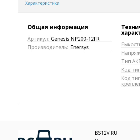
Характеристики
Общая информация
Техни
харак
Артикул:
Genesis NP200-12FR
Емкость
Производитель:
Enersys
Напряже
Тип АКБ
Код ти
Код ти
крепле
BS12V.RU