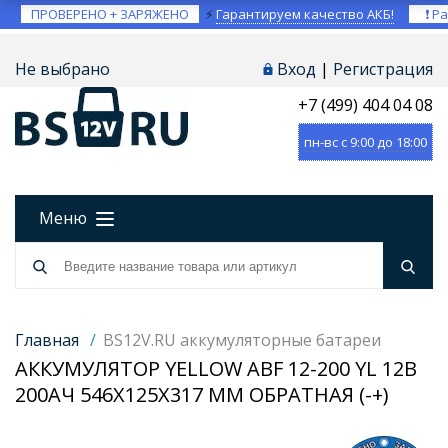
ПРОВЕРЕНО + ЗАРЯЖЕНО
⚡
Гарантируем качество АКБ!
❗ Ра
Не выбрано
Вход
|
Регистрация
+7 (499) 404 04 08
пн-вс с 9:00 до 18:00
Меню
Главная
/
BS12V.RU аккумуляторные батареи
АККУМУЛЯТОР YELLOW ABF 12-200 YL 12В
200АЧ 546X125X317 ММ ОБРАТНАЯ (-+)