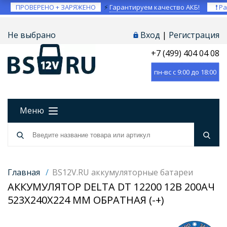
ПРОВЕРЕНО + ЗАРЯЖЕНО
⚡
Гарантируем качество АКБ!
❗ Ра
Не выбрано
Вход
|
Регистрация
+7 (499) 404 04 08
пн-вс с 9:00 до 18:00
Меню
Главная
/
BS12V.RU аккумуляторные батареи
АККУМУЛЯТОР DELTA DT 12200 12В 200АЧ
523X240X224 ММ ОБРАТНАЯ (-+)