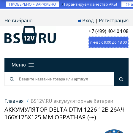
ПРОВЕРЕНО + ЗАРЯЖЕНО
⚡
Гарантируем качество АКБ!
❗ Ра
Не выбрано
Вход
|
Регистрация
+7 (499) 404 04 08
пн-вс с 9:00 до 18:00
Меню
Главная
/
BS12V.RU аккумуляторные батареи
АККУМУЛЯТОР DELTA DTM 1226 12В 26АЧ
166X175X125 ММ ОБРАТНАЯ (-+)