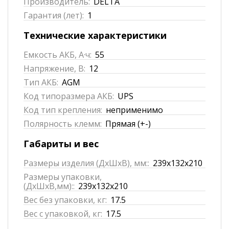
Производитель:
DELTA
Гарантия (лет):
1
Технические характеристики
Емкость АКБ, А·ч:
55
Напряжение, В:
12
Тип АКБ:
AGM
Код типоразмера АКБ:
UPS
Код тип крепления:
неприменимо
Полярность клемм:
Прямая (+-)
Габариты и вес
Размеры изделия (ДхШхВ), мм::
239x132x210
Размеры упаковки,
(ДхШхВ,мм)::
239x132x210
Вес без упаковки, кг:
17.5
Вес с упаковкой, кг:
17.5