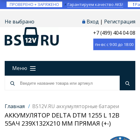
ПРОВЕРЕНО + ЗАРЯЖЕНО
⚡
Гарантируем качество АКБ!
❗ Ра
Не выбрано
Вход
|
Регистрация
+7 (499) 404 04 08
пн-вс с 9:00 до 18:00
Меню
Главная
/
BS12V.RU аккумуляторные батареи
АККУМУЛЯТОР DELTA DTM 1255 L 12В
55АЧ 239X132X210 ММ ПРЯМАЯ (+-)