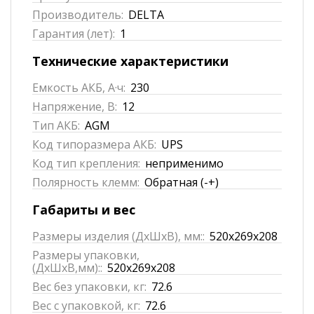
Производитель:
DELTA
Гарантия (лет):
1
Технические характеристики
Емкость АКБ, А·ч:
230
Напряжение, В:
12
Тип АКБ:
AGM
Код типоразмера АКБ:
UPS
Код тип крепления:
неприменимо
Полярность клемм:
Обратная (-+)
Габариты и вес
Размеры изделия (ДхШхВ), мм::
520x269x208
Размеры упаковки,
(ДхШхВ,мм)::
520x269x208
Вес без упаковки, кг:
72.6
Вес с упаковкой, кг:
72.6