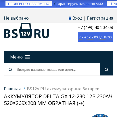
ПРОВЕРЕНО + ЗАРЯЖЕНО
⚡
Гарантируем качество АКБ!
❗ Ра
Не выбрано
Вход
|
Регистрация
+7 (499) 404 04 08
пн-вс с 9:00 до 18:00
Меню
Главная
/
BS12V.RU аккумуляторные батареи
АККУМУЛЯТОР DELTA GX 12-230 12В 230АЧ
520X269X208 ММ ОБРАТНАЯ (-+)