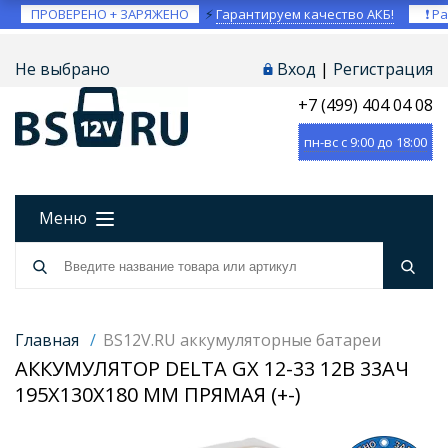
ПРОВЕРЕНО + ЗАРЯЖЕНО
⚡
Гарантируем качество АКБ!
❗ Ра
Не выбрано
Вход
|
Регистрация
+7 (499) 404 04 08
пн-вс с 9:00 до 18:00
Меню
Главная
/
BS12V.RU аккумуляторные батареи
АККУМУЛЯТОР DELTA GX 12-33 12В 33АЧ
195X130X180 ММ ПРЯМАЯ (+-)