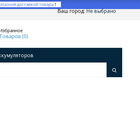
опасной доставкой товара ❗
Ваш город:
Не выбрано
Избранное
Товаров (
0
)
ккумуляторов
ройства
оры напряжения
Инверторы