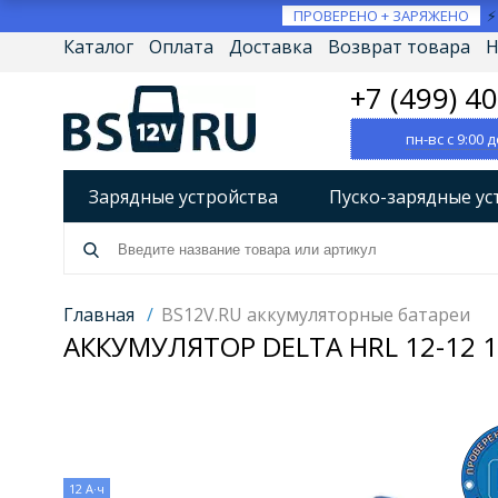
ПРОВЕРЕНО + ЗАРЯЖЕНО
Каталог
Оплата
Доставка
Возврат товара
Н
+7 (499) 4
пн-вс с 9:00 д
Зарядные устройства
Пуско-зарядные ус
Разрядно-диагностические устройства
А
Источники бесперебойного питания (ИБП)
Главная
/
BS12V.RU аккумуляторные батареи
АККУМУЛЯТОР DELTA HRL 12-12 1
Товары по брендам
12 А·ч