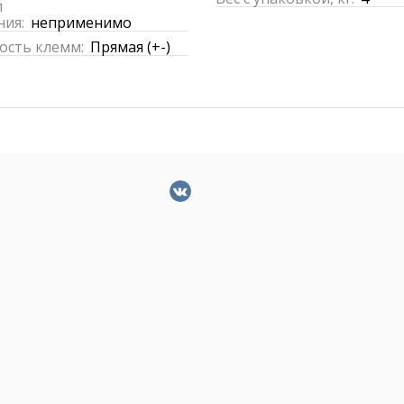
п
ния:
неприменимо
ость клемм:
Прямая (+-)