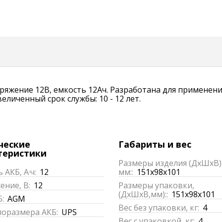
пряжение 12В, емкость 12Ач. Разработана для применени
личенный срок службы: 10 - 12 лет.
ческие
Габариты и вес
теристики
Размеры изделия (ДхШхВ)
 АКБ, А·ч:
12
мм::
151x98x101
ние, В:
12
Размеры упаковки,
(ДхШхВ,мм)::
151x98x101
:
AGM
Вес без упаковки, кг:
4
поразмера АКБ:
UPS
Вес с упаковкой, кг:
4