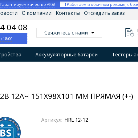
⚡
Гарантируем качество АКБ!
❗ Работаем в обычном режиме, с без
овости
О компании
Контакты
Отследить заказ
04 04 08
Свяжитесь с нами
о 18:00
тройства
Аккумуляторные батареи
Тестеры а
втокомпрессоры
Профессиональные зарядные уст
Мониторы аккумуляторных батарей
Стабилизат
2В 12АЧ 151X98X101 ММ ПРЯМАЯ (+-)
Артикул:
HRL 12-12