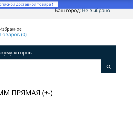
опасной доставкой товара ❗
Ваш город:
Не выбрано
Избранное
Товаров (
0
)
ккумуляторов
ройства
оры напряжения
Инверторы
ММ ПРЯМАЯ (+-)