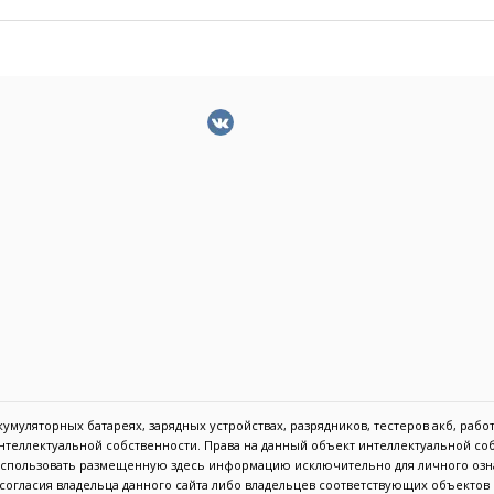
муляторных батареях, зарядных устройствах, разрядников, тестеров акб, работа
 интеллектуальной собственности. Права на данный объект интеллектуальной с
 использовать размещенную здесь информацию исключительно для личного озн
с согласия владельца данного сайта либо владельцев соответствующих объекто