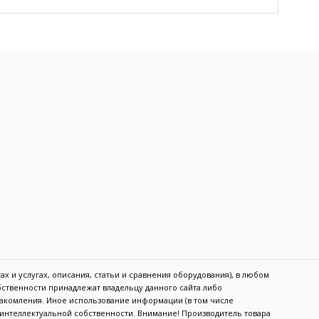
х и услугах, описания, статьи и сравнения оборудования), в любом
обственности принадлежат владельцу данного сайта либо
акомления. Иное использование информации (в том числе
в интеллектуальной собственности. Внимание! Производитель товара