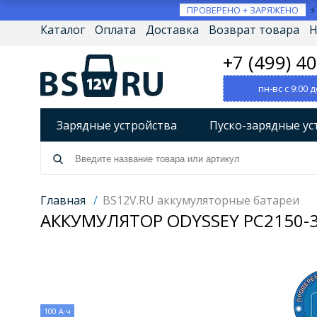
ПРОВЕРЕНО + ЗАРЯЖЕНО
Каталог
Оплата
Доставка
Возврат товара
Н
+7 (499) 4
пн-вс с 9:00 д
Зарядные устройства
Пуско-зарядные ус
Разрядно-диагностические устройства
А
Источники бесперебойного питания (ИБП)
Главная
/
BS12V.RU аккумуляторные батареи
АККУМУЛЯТОР ODYSSEY PC2150-3
Товары по брендам
100 А·ч