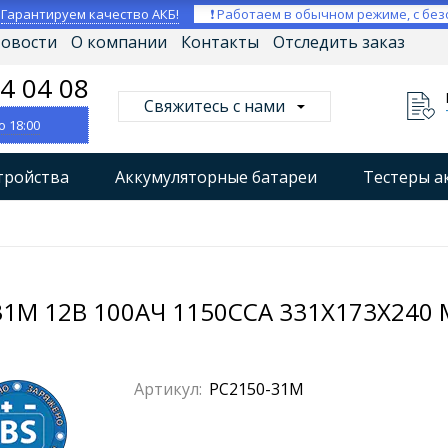
⚡
Гарантируем качество АКБ!
❗ Работаем в обычном режиме, с без
овости
О компании
Контакты
Отследить заказ
04 04 08
Свяжитесь с нами
о 18:00
тройства
Аккумуляторные батареи
Тестеры а
втокомпрессоры
Профессиональные зарядные уст
Мониторы аккумуляторных батарей
Стабилизат
1M 12В 100АЧ 1150CCA 331X173X240 
Артикул:
PC2150-31M