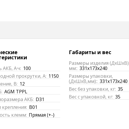
ческие
Габариты и вес
теристики
Размеры изделия (ДхШхВ)
 АКБ, А·ч:
100
мм::
331x173x240
одной прокрутки, А:
1150
Размеры упаковки,
(ДхШхВ,мм)::
331x173x240
ние, В:
12
Вес без упаковки, кг:
35
:
AGM TPPL
Вес с упаковкой, кг:
35
поразмера АКБ:
D31
 крепления:
B01
ость клемм:
Прямая (+-)