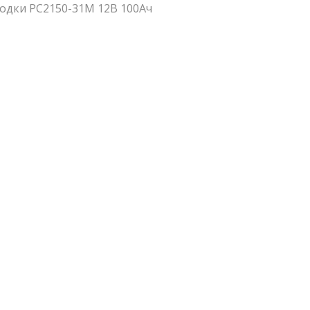
лодки PC2150-31M 12В 100Ач