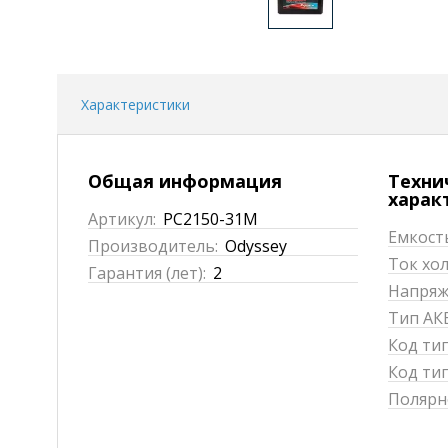
Характеристики
Общая информация
Техни
харак
Артикул:
PC2150-31M
Емкость
Производитель:
Odyssey
Ток хол
Гарантия (лет):
2
Напряже
Тип АКБ
Код ти
Код тип
Полярн