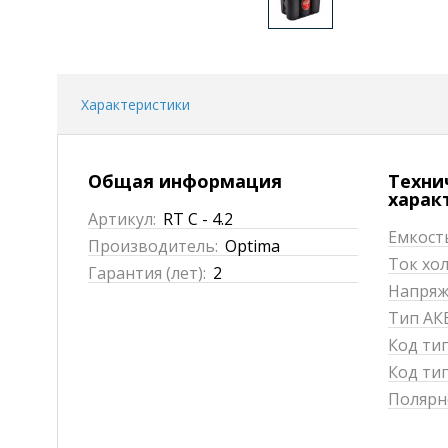
Характеристики
Общая информация
Техни
харак
Артикул:
RT C - 4.2
Емкость
Производитель:
Optima
Ток хол
Гарантия (лет):
2
Напряже
Тип АКБ
Код ти
Код тип
Полярн