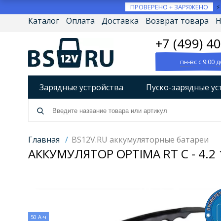
ПРОВЕРЕНО + ЗАРЯЖЕНО
Каталог
Оплата
Доставка
Возврат товара
Н
+7 (499) 4
пн-вс с 9:00 д
Зарядные устройства
Пуско-зарядные ус
Разрядно-диагностические устройства
А
Источники бесперебойного питания (ИБП)
Главная
/
BS12V.RU аккумуляторные батареи
АККУМУЛЯТОР OPTIMA RT C - 4.2
Товары по брендам
50 А·ч