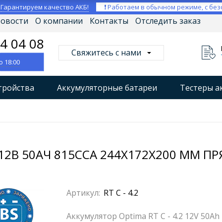
⚡
Гарантируем качество АКБ!
❗ Работаем в обычном режиме, с без
овости
О компании
Контакты
Отследить заказ
04 04 08
Свяжитесь с нами
о 18:00
тройства
Аккумуляторные батареи
Тестеры а
втокомпрессоры
Профессиональные зарядные уст
Мониторы аккумуляторных батарей
Стабилизат
 12В 50АЧ 815CCA 244X172X200 ММ ПРЯ
Артикул:
RT C - 4.2
Аккумулятор Optima RT C - 4.2 12V 50Ah