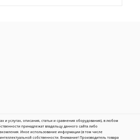
х и услугах, описания, статьи и сравнения оборудования), в любом
обственности принадлежат владельцу данного сайта либо
акомления. Иное использование информации (в том числе
в интеллектуальной собственности. Внимание! Производитель товара