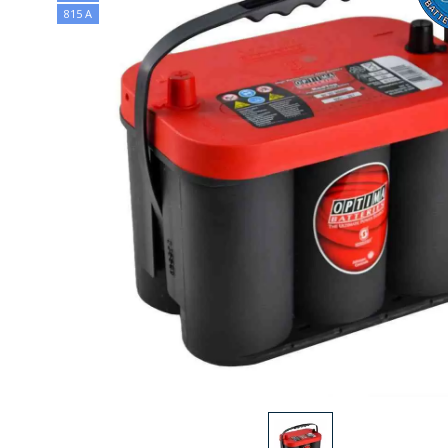
815 А