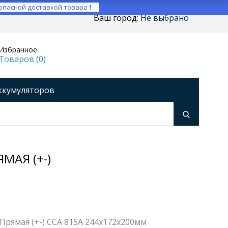
опасной доставкой товара ❗
Ваш город:
Не выбрано
Избранное
Товаров (
0
)
ккумуляторов
ройства
оры напряжения
Инверторы
МАЯ (+-)
 Прямая (+-) CCA 815A 244x172x200мм