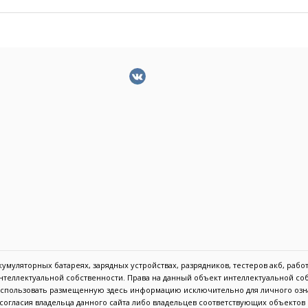
муляторных батареях, зарядных устройствах, разрядников, тестеров акб, работа
 интеллектуальной собственности. Права на данный объект интеллектуальной с
 использовать размещенную здесь информацию исключительно для личного озн
с согласия владельца данного сайта либо владельцев соответствующих объекто