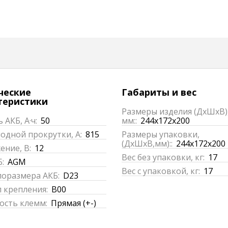
ческие
Габариты и вес
теристики
Размеры изделия (ДхШхВ)
 АКБ, А·ч:
50
мм::
244x172x200
одной прокрутки, А:
815
Размеры упаковки,
(ДхШхВ,мм)::
244x172x200
ние, В:
12
Вес без упаковки, кг:
17
:
AGM
Вес с упаковкой, кг:
17
поразмера АКБ:
D23
 крепления:
B00
ость клемм:
Прямая (+-)