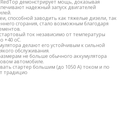
 RedTop демонстрирует мощь, доказывая
спечивают надежный запуск двигателей
илей.
и, способной заводить как тяжелые дизели, так
еннего сгорания, стало возможным благодаря
ементов.
 стартовый ток независимо от температуры
о +40 oC.
мулятора делают его устойчивым к сильной
якого обслуживания.
размерам не больше обычного аккумулятора
ковом автомобиле.
вать стартер большим (до 1050 А) током и по
ит традицио