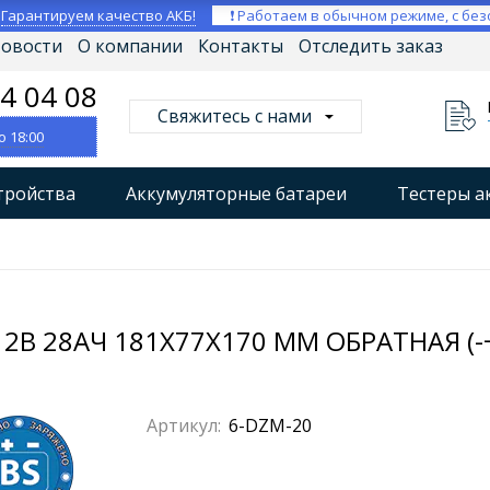
⚡
Гарантируем качество АКБ!
❗ Работаем в обычном режиме, с без
овости
О компании
Контакты
Отследить заказ
04 04 08
Свяжитесь с нами
о 18:00
тройства
Аккумуляторные батареи
Тестеры а
втокомпрессоры
Профессиональные зарядные уст
Мониторы аккумуляторных батарей
Стабилизат
2В 28АЧ 181X77X170 ММ ОБРАТНАЯ (-
Артикул:
6-DZM-20