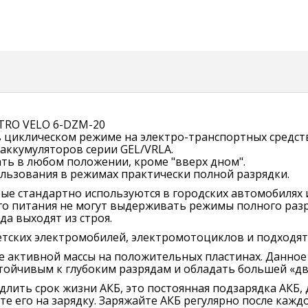
CTRO VELO 6-DZM-20
 циклическом режиме на электро-транспортных средств
 аккумуляторов серии GEL/VRLA.
ть в любом положении, кроме "вверх дном".
льзования в режимах практически полной разрядки.
рые стандартно используются в городских автомобилях
о питания не могут выдерживать режимы полного разр
да выходят из строя.
тских электромобилей, электромотоциклов и подходят 
активной массы на положительных пластинах. Данное 
стойчивым к глубоким разрядам и обладать большей «д
длить срок жизни АКБ, это постоянная подзарядка АКБ,
те его на зарядку. Заряжайте АКБ регулярно после кажд