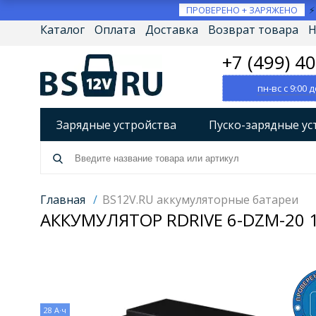
ПРОВЕРЕНО + ЗАРЯЖЕНО
Каталог
Оплата
Доставка
Возврат товара
Н
+7 (499) 4
пн-вс с 9:00 д
Зарядные устройства
Пуско-зарядные ус
Разрядно-диагностические устройства
А
Источники бесперебойного питания (ИБП)
Главная
/
BS12V.RU аккумуляторные батареи
АККУМУЛЯТОР RDRIVE 6-DZM-20 1
Товары по брендам
28 А·ч