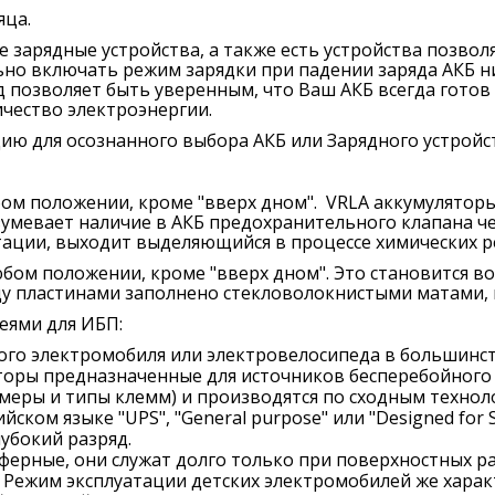
яца.
ие зарядные устройства, а также есть устройства позв
льно включать режим зарядки при падении заряда АКБ 
д позволяет быть уверенным, что Ваш АКБ всегда готов
чество электроэнергии.
цию для осознанного выбора АКБ или Зарядного устройс
ом положении, кроме "вверх дном". VRLA аккумулятор
зумевает наличие в АКБ предохранительного клапана че
атации, выходит выделяющийся в процессе химических р
ом положении, кроме "вверх дном". Это становится во
у пластинами заполнено стекловолокнистыми матами, 
еями для ИБП:
ого электромобиля или электровелосипеда в большинст
оры предназначенные для источников бесперебойного 
меры и типы клемм) и производятся по сходным техноло
ском языке "UPS", "General purpose" или "Designed for 
убокий разряд.
уферные, они служат долго только при поверхностных ра
д. Режим эксплуатации детских электромобилей же хар