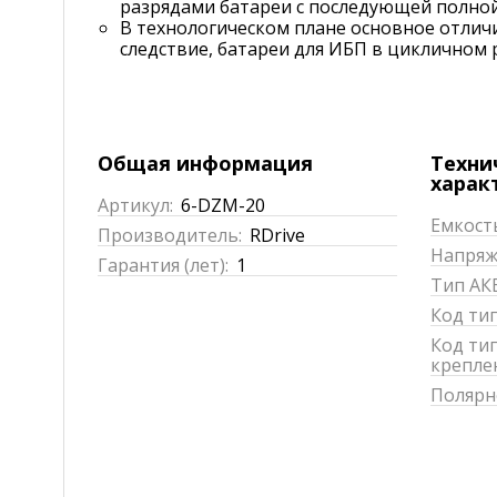
разрядами батареи с последующей полной
В технологическом плане основное отличи
следствие, батареи для ИБП в цикличном 
Общая информация
Техни
харак
Артикул:
6-DZM-20
Емкость
Производитель:
RDrive
Напряже
Гарантия (лет):
1
Тип АКБ
Код ти
Код ти
крепле
Полярн