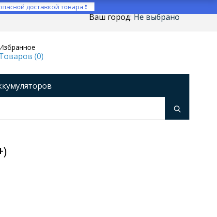
опасной доставкой товара ❗
Ваш город:
Не выбрано
Избранное
Товаров (
0
)
ккумуляторов
ройства
оры напряжения
Инверторы
+)