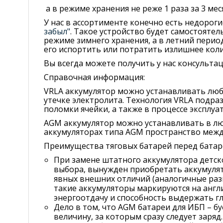
а в режиме хранения не реже 1 раза за 3 мес
У нас в ассортименте конечно есть недорог
забыл"
. Такое устройство будет самостояте
режиме зимнего хранения, а в летний перио
его испортить или потратить излишнее коли
Вы всегда можете получить у нас консульта
Справочная информация:
VRLA аккумулятор можно устанавливать люб
утечке электролита. Технология VRLA подра
поломки ячейки, а также в процессе эксплу
AGM аккумулятор можно устанавливать в люб
аккумуляторах типа AGM пространство межд
Преимущества тяговых батарей перед батар
При замене штатного аккумулятора детск
выбора, вынужден приобретать аккумулят
явных внешних отличий (аналогичные раз
такие аккумуляторы маркируются на англий
энергоотдачу и способность выдержать гл
Дело в том, что AGM батареи для ИБП – б
величину, за которым сразу следует заря