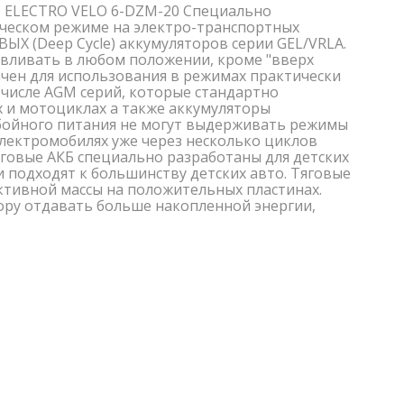
ve ELECTRO VELO 6-DZM-20 Специально
ическом режиме на электро-транспортных
ВЫХ (Deep Cycle) аккумуляторов серии GEL/VRLA.
вливать в любом положении, кроме "вверх
ачен для использования в режимах практически
 числе AGM серий, которые стандартно
х и мотоциклах а также аккумуляторы
бойного питания не могут выдерживать режимы
электромобилях уже через несколько циклов
Тяговые АКБ специально разработаны для детских
 подходят к большинству детских авто. Тяговые
тивной массы на положительных пластинах.
ору отдавать больше накопленной энергии,