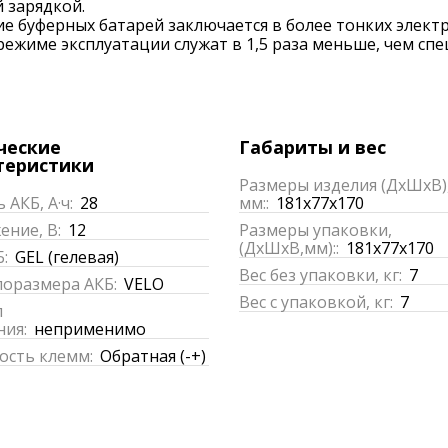
 зарядкой.
е буферных батарей заключается в более тонких электр
режиме эксплуатации служат в 1,5 раза меньше, чем сп
ческие
Габариты и вес
теристики
Размеры изделия (ДхШхВ)
 АКБ, А·ч:
28
мм::
181x77x170
ние, В:
12
Размеры упаковки,
(ДхШхВ,мм)::
181x77x170
:
GEL (гелевая)
Вес без упаковки, кг:
7
поразмера АКБ:
VELO
Вес с упаковкой, кг:
7
п
ния:
неприменимо
ость клемм:
Обратная (-+)