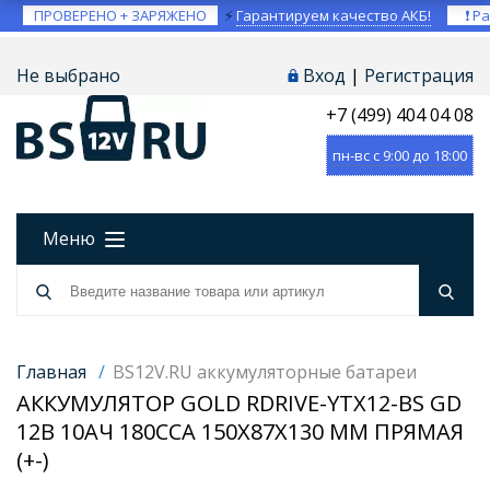
ПРОВЕРЕНО + ЗАРЯЖЕНО
⚡
Гарантируем качество АКБ!
❗ Ра
Не выбрано
Вход
|
Регистрация
+7 (499) 404 04 08
пн-вс с 9:00 до 18:00
Меню
Главная
/
BS12V.RU аккумуляторные батареи
АККУМУЛЯТОР GOLD RDRIVE-YTX12-BS GD
12В 10АЧ 180CCA 150X87X130 ММ ПРЯМАЯ
(+-)