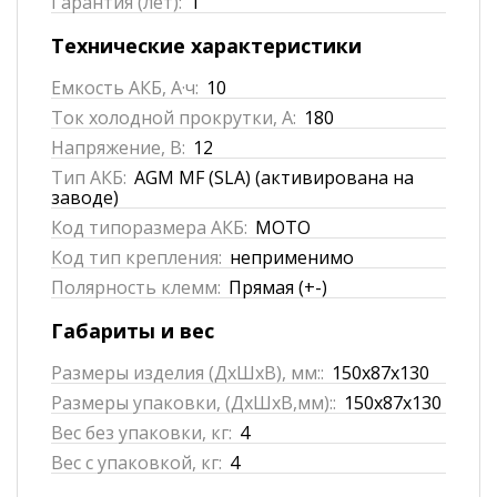
Гарантия (лет):
1
Технические характеристики
Емкость АКБ, А·ч:
10
Ток холодной прокрутки, А:
180
Напряжение, В:
12
Тип АКБ:
AGM MF (SLA) (активирована на
заводе)
Код типоразмера АКБ:
MOTO
Код тип крепления:
неприменимо
Полярность клемм:
Прямая (+-)
Габариты и вес
Размеры изделия (ДхШхВ), мм::
150x87x130
Размеры упаковки, (ДхШхВ,мм)::
150x87x130
Вес без упаковки, кг:
4
Вес с упаковкой, кг:
4