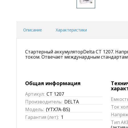
Описание
Характеристики
Стартерный аккумуляторDelta CT 1207. Нап
током. Отвечает междунардным стандартам б
Общая информация
Техни
харак
Артикул:
CT 1207
Емкость
Производитель:
DELTA
Ток хол
Модель:
(YTX7A-BS)
Напряже
Гарантия (лет):
1
Тип АКБ
(актив