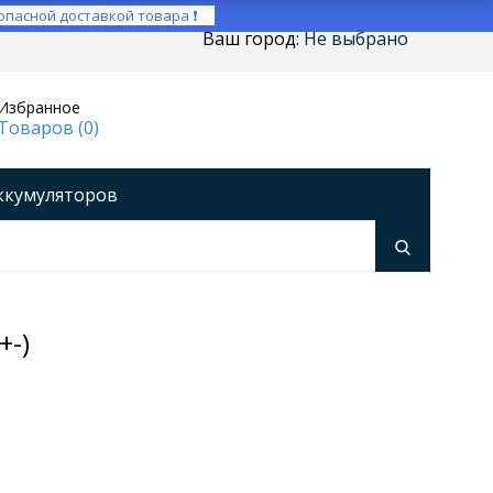
опасной доставкой товара ❗
Ваш город:
Не выбрано
Избранное
Товаров (
0
)
ккумуляторов
ройства
оры напряжения
Инверторы
+-)