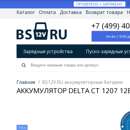
ПРОВЕРЕНО + ЗАРЯЖЕНО
Каталог
Оплата
Доставка
Возврат товара
Н
+7 (499) 4
пн-вс с 9:00 д
Зарядные устройства
Пуско-зарядные ус
Разрядно-диагностические устройства
А
Источники бесперебойного питания (ИБП)
Главная
/
BS12V.RU аккумуляторные батареи
АККУМУЛЯТОР DELTA CT 1207 12В
Товары по брендам
7 А·ч