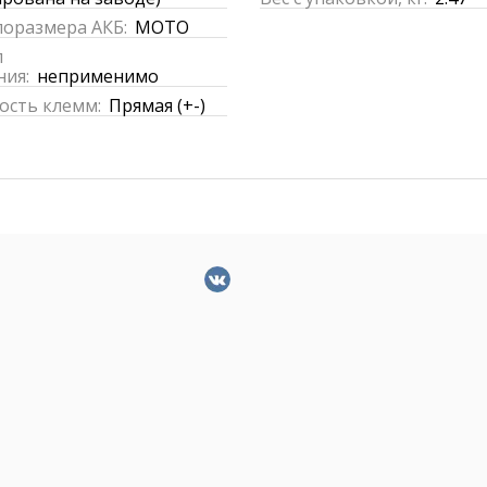
поразмера АКБ:
MOTO
п
ния:
неприменимо
ость клемм:
Прямая (+-)