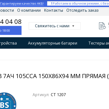
⚡
Гарантируем качество АКБ!
❗ Работаем в обычном режиме, с без
овости
О компании
Контакты
Отследить заказ
04 04 08
Свяжитесь с нами
о 18:00
тройства
Аккумуляторные батареи
Тестеры а
втокомпрессоры
Профессиональные зарядные уст
Мониторы аккумуляторных батарей
Стабилизат
 7АЧ 105CCA 150X86X94 ММ ПРЯМАЯ (
Артикул:
CT 1207