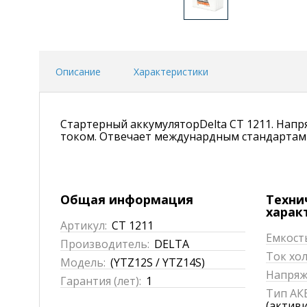
Описание
Характеристики
Стартерный аккумуляторDelta CT 1211. Нап
током. Отвечает междунардным стандартам б
Общая информация
Техни
харак
Артикул:
CT 1211
Емкость
Производитель:
DELTA
Ток хол
Модель:
(YTZ12S / YTZ14S)
Напряже
Гарантия (лет):
1
Тип АКБ
(актив