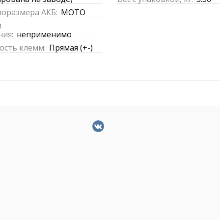
поразмера АКБ:
MOTO
п
ния:
неприменимо
ость клемм:
Прямая (+-)