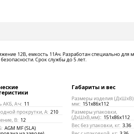
ряжение 12В, емкость 11Ач. Разработан специально дл
езопасности. Срок службы до 5 лет.
ческие
Габариты и вес
теристики
Размеры изделия (ДхШхВ)
 АКБ, А·ч:
11
мм::
151x86x112
одной прокрутки, А:
210
Размеры упаковки,
(ДхШхВ,мм)::
151x86x112
ние, В:
12
Вес без упаковки, кг:
3.36
:
AGM MF (SLA)
ирована на заводе)
Вес с упаковкой, кг:
3.36