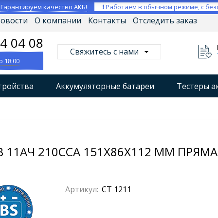
⚡
Гарантируем качество АКБ!
❗ Работаем в обычном режиме, с без
овости
О компании
Контакты
Отследить заказ
04 04 08
Свяжитесь с нами
о 18:00
тройства
Аккумуляторные батареи
Тестеры а
втокомпрессоры
Профессиональные зарядные уст
Мониторы аккумуляторных батарей
Стабилизат
 11АЧ 210CCA 151X86X112 ММ ПРЯМАЯ
Артикул:
CT 1211