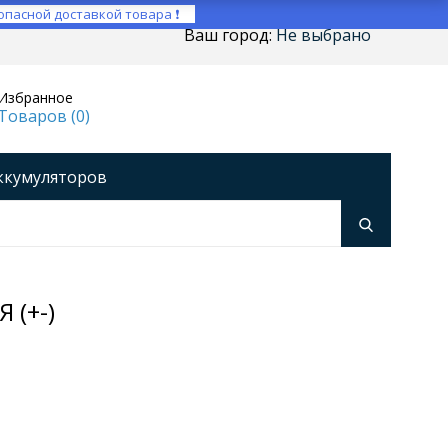
опасной доставкой товара ❗
Ваш город:
Не выбрано
Избранное
Товаров (
0
)
ккумуляторов
ройства
оры напряжения
Инверторы
 (+-)