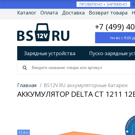
ПРОВЕРЕНО + ЗАРЯЖЕНО
Каталог
Оплата
Доставка
Возврат товара
Н
+7 (499) 4
пн-вс с 9:00 д
Зарядные устройства
Пуско-зарядные ус
Разрядно-диагностические устройства
А
Источники бесперебойного питания (ИБП)
Главная
/
BS12V.RU аккумуляторные батареи
АККУМУЛЯТОР DELTA CT 1211 12В
Товары по брендам
11 А·ч