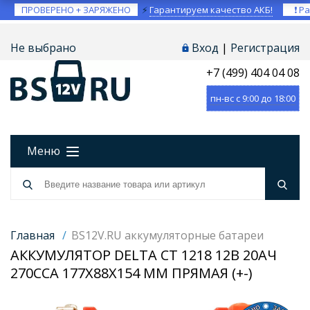
ПРОВЕРЕНО + ЗАРЯЖЕНО
⚡
Гарантируем качество АКБ!
❗ Ра
Не выбрано
Вход
|
Регистрация
+7 (499) 404 04 08
пн-вс с 9:00 до 18:00
Меню
Главная
/
BS12V.RU аккумуляторные батареи
АККУМУЛЯТОР DELTA CT 1218 12В 20АЧ
270CCA 177X88X154 ММ ПРЯМАЯ (+-)