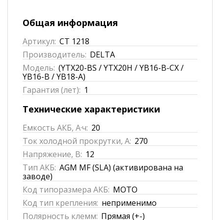
Общая информация
Артикул:
CT 1218
Производитель:
DELTA
Модель:
(YTX20-BS / YTX20H / YB16-B-CX /
YB16-B / YB18-A)
Гарантия (лет):
1
Технические характеристики
Емкость АКБ, А·ч:
20
Ток холодной прокрутки, А:
270
Напряжение, В:
12
Тип АКБ:
AGM MF (SLA) (активирована на
заводе)
Код типоразмера АКБ:
MOTO
Код тип крепления:
неприменимо
Полярность клемм:
Прямая (+-)