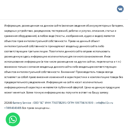
Информация, размещенная на данном сайте (включая сведения об аккумуляторных батареях,
зарядных устройствах, разрядников, тестеров акб, работах и услугах, описания, статьи и
сравнения оборудования), в любом виде (тексты, изображения, аудио и видео), является
объектом прав интеллектуальной собственности. Права на данный объект
интеллектуальной собственности принадлежат владельцу данного сайта либо
соответствующим третьим лицам. Посетители данного сайта вправе использовать
размещенную здесь информацию исключительно для личного ознакомления. Иное
использование информации (в том числе размещение на других сайтах, перепечатка и т.п.)
возможно только с согласия владельца данного сайта либо владельцев соответствующих
объектов интеллектуальной собственности. Внимание! Производитель товара всегда
оставляет за собой право внесения изменений в характеристики и комплектацию товара без
предварительного уведомления. Информация на сайте носит исключительно
информационный характер и не является публичной офертой. Цена на данную продукцию
может меняться. Более точную информацию вы получите в ответ на Вашу заявку.
2026©
Battery Service
::
ООО "БС" ИНН 7743738295 / ОГРН 1097746161810
::
info@bs12v.ru
+74994040408
Все права защищены..