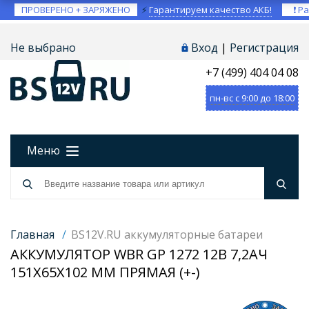
ПРОВЕРЕНО + ЗАРЯЖЕНО
⚡
Гарантируем качество АКБ!
❗ Ра
Не выбрано
Вход
|
Регистрация
+7 (499) 404 04 08
пн-вс с 9:00 до 18:00
Меню
Главная
/
BS12V.RU аккумуляторные батареи
АККУМУЛЯТОР WBR GP 1272 12В 7,2АЧ
151X65X102 ММ ПРЯМАЯ (+-)