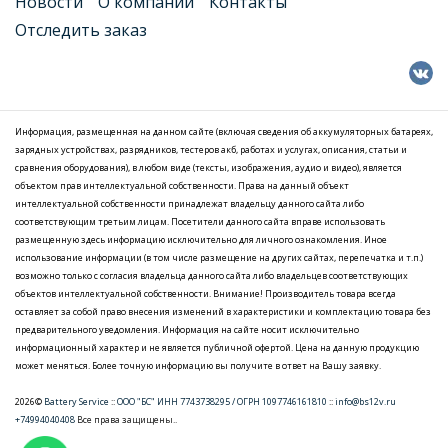
Новости
О компании
Контакты
Отследить заказ
Информация, размещенная на данном сайте (включая сведения об аккумуляторных батареях,
зарядных устройствах, разрядников, тестеров акб, работах и услугах, описания, статьи и
сравнения оборудования), в любом виде (тексты, изображения, аудио и видео), является
объектом прав интеллектуальной собственности. Права на данный объект
интеллектуальной собственности принадлежат владельцу данного сайта либо
соответствующим третьим лицам. Посетители данного сайта вправе использовать
размещенную здесь информацию исключительно для личного ознакомления. Иное
использование информации (в том числе размещение на других сайтах, перепечатка и т.п.)
возможно только с согласия владельца данного сайта либо владельцев соответствующих
объектов интеллектуальной собственности. Внимание! Производитель товара всегда
оставляет за собой право внесения изменений в характеристики и комплектацию товара без
предварительного уведомления. Информация на сайте носит исключительно
информационный характер и не является публичной офертой. Цена на данную продукцию
может меняться. Более точную информацию вы получите в ответ на Вашу заявку.
2026©
Battery Service
::
ООО "БС" ИНН 7743738295 / ОГРН 1097746161810
::
info@bs12v.ru
+74994040408
Все права защищены..