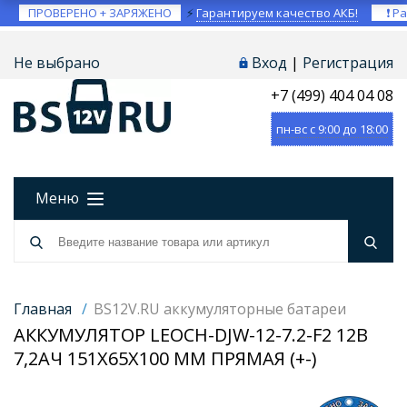
ПРОВЕРЕНО + ЗАРЯЖЕНО
⚡
Гарантируем качество АКБ!
❗ Ра
Не выбрано
Вход
|
Регистрация
+7 (499) 404 04 08
пн-вс с 9:00 до 18:00
Меню
Главная
/
BS12V.RU аккумуляторные батареи
АККУМУЛЯТОР LEOCH-DJW-12-7.2-F2 12В
7,2АЧ 151X65X100 ММ ПРЯМАЯ (+-)