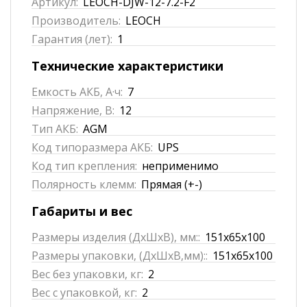
Артикул:
LEOCH-DJW-12-7.2-F2
Производитель:
LEOCH
Гарантия (лет):
1
Технические характеристики
Емкость АКБ, А·ч:
7
Напряжение, В:
12
Тип АКБ:
AGM
Код типоразмера АКБ:
UPS
Код тип крепления:
неприменимо
Полярность клемм:
Прямая (+-)
Габариты и вес
Размеры изделия (ДхШхВ), мм::
151x65x100
Размеры упаковки, (ДхШхВ,мм)::
151x65x100
Вес без упаковки, кг:
2
Вес с упаковкой, кг:
2