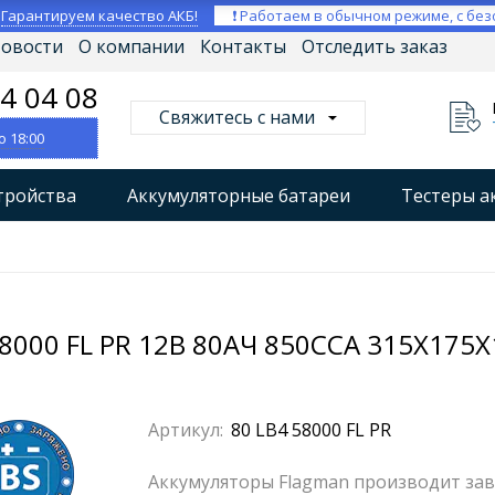
⚡
Гарантируем качество АКБ!
❗ Работаем в обычном режиме, с без
овости
О компании
Контакты
Отследить заказ
04 04 08
Свяжитесь с нами
о 18:00
тройства
Аккумуляторные батареи
Тестеры а
втокомпрессоры
Профессиональные зарядные уст
Мониторы аккумуляторных батарей
Стабилизат
000 FL PR 12В 80АЧ 850CCA 315X175X
Артикул:
80 LB4 58000 FL PR
Аккумуляторы Flagman производит заво