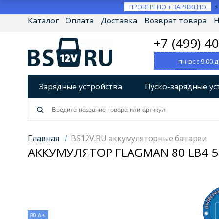
ПРОВЕРЕНО + ЗАРЯЖЕНО
Каталог
Оплата
Доставка
Возврат товара
Н
+7 (499) 4
пн-вс с 9:00 д
Зарядные устройства
Пуско-зарядные ус
Разрядно-диагностические устройства
А
Источники бесперебойного питания (ИБП)
Главная
/
BS12V.RU аккумуляторные батареи
АККУМУЛЯТОР FLAGMAN 80 LB4 58
Товары по брендам
80 А·ч