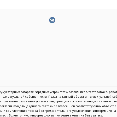
муляторных батареях, зарядных устройствах, разрядников, тестеров акб, работа
 интеллектуальной собственности. Права на данный объект интеллектуальной с
 использовать размещенную здесь информацию исключительно для личного озн
с согласия владельца данного сайта либо владельцев соответствующих объекто
тики и комплектацию товара без предварительного уведомления. Информация н
ться. Более точную информацию вы получите в ответ на Вашу заявку.