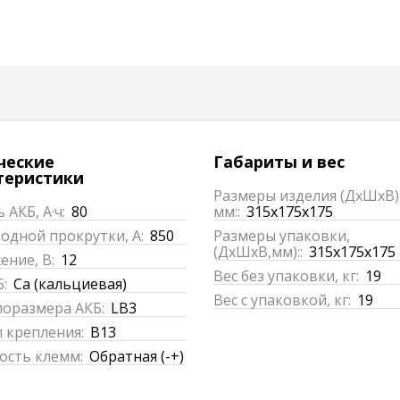
ческие
Габариты и вес
теристики
Размеры изделия (ДхШхВ)
 АКБ, А·ч:
80
мм::
315x175x175
одной прокрутки, А:
850
Размеры упаковки,
(ДхШхВ,мм)::
315x175x175
ние, В:
12
Вес без упаковки, кг:
19
:
Ca (кальциевая)
Вес с упаковкой, кг:
19
поразмера АКБ:
LB3
 крепления:
B13
ость клемм:
Обратная (-+)