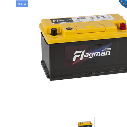
850 А