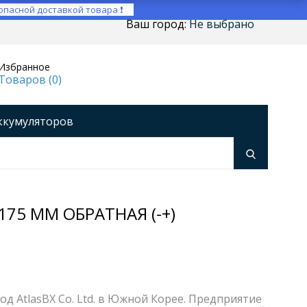
опасной доставкой товара ❗
Ваш город:
Не выбрано
Избранное
Товаров (
0
)
ккумуляторов
ройства
оры напряжения
Инверторы
175 ММ ОБРАТНАЯ (-+)
д AtlasBX Co. Ltd. в Южной Корее. Предприятие