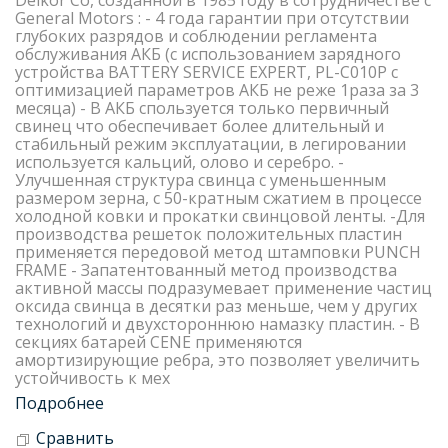
Delkor Со, созданной в 1985 году в сотрудничестве с
General Motors : - 4 года гарантии при отсутствии
глубоких разрядов и соблюдении регламента
обслуживания АКБ (с использованием зарядного
устройства BATTERY SERVICE EXPERT, PL-C010P с
оптимизацией параметров АКБ не реже 1раза за 3
месяца) - В АКБ спользуется только первичный
свинец что обеспечивает более длительный и
стабильный режим эксплуатации, в легировании
используется кальций, олово и серебро. -
Улучшенная структура свинца с уменьшенным
размером зерна, с 50-кратным сжатием в процессе
холодной ковки и прокатки свинцовой ленты. -Для
производства решеток положительных пластин
применяется передовой метод штамповки PUNCH
FRAME - Запатентованный метод производства
активной массы подразумевает применение частиц
оксида свинца в десятки раз меньше, чем у других
технологий и двухстороннюю намазку пластин. - В
секциях батарей CENE применяются
амортизирующие ребра, это позволяет увеличить
устойчивость к мех
Подробнее
Сравнить