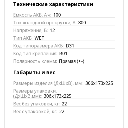
Технические характеристики
Емкость АКБ, А·ч:
100
Ток холодной прокрутки, А:
800
Напряжение, В:
12
Тип АКБ:
WET
Код типоразмера АКБ:
D31
Код тип крепления:
B01
Полярность клемм:
Прямая (+-)
Габариты и вес
Размеры изделия (ДхШхВ), мм::
306x173x225
Размеры упаковки,
(ДхШхВ,мм)::
306x173x225
Вес без упаковки, кг:
22
Вес с упаковкой, кг:
22