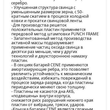
серебро.
- Улучшенная структура свинца с
уменьшенным размером зерна, с 50-
кратным сжатием в процессе холодной
ковки и прокатки свинцовой ленты.
-Для производства решеток
положительных пластин применяется
передовой метод штамповки PUNCH FRAME
- Запатентованный метод производства
активной массы подразумевает
применение частиц оксида свинца в
десятки раз меньше, чем у других
технологий и двухстороннюю намазку
пластин.
- В секциях батарей CENE применяются
амортизирующие ребра, это позволяет
увеличить устойчивость к механическим
воздействиям, избежать повреждений в
процессе заряда-разряда, когда пластины
периодически меняют свою толщину.
- Пластины не касаются дна АКБ,
«подвешены» внутри корпуса,
снижается риск разрушения нижнего края
пластин от вибрации, тряски, ударов.
-Крышка батареи CENE является сложным