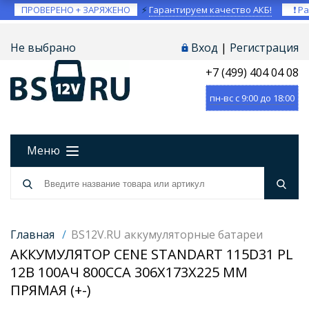
ПРОВЕРЕНО + ЗАРЯЖЕНО
⚡
Гарантируем качество АКБ!
❗ Ра
Не выбрано
Вход
|
Регистрация
+7 (499) 404 04 08
пн-вс с 9:00 до 18:00
Меню
Главная
/
BS12V.RU аккумуляторные батареи
АККУМУЛЯТОР CENE STANDART 115D31 PL
12В 100АЧ 800CCA 306X173X225 ММ
ПРЯМАЯ (+-)