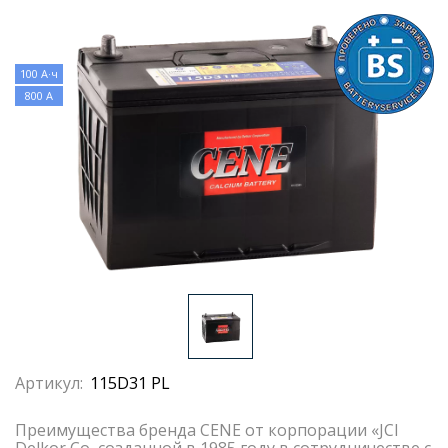
100 А·ч
800 А
Артикул:
115D31 PL
Преимущества бренда CENE от корпорации «JCI