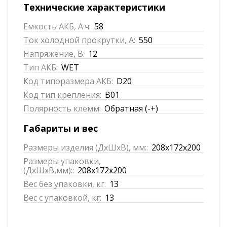
Технические характеристики
Емкость АКБ, А·ч:
58
Ток холодной прокрутки, А:
550
Напряжение, В:
12
Тип АКБ:
WET
Код типоразмера АКБ:
D20
Код тип крепления:
B01
Полярность клемм:
Обратная (-+)
Габариты и вес
Размеры изделия (ДхШхВ), мм::
208x172x200
Размеры упаковки,
(ДхШхВ,мм)::
208x172x200
Вес без упаковки, кг:
13
Вес с упаковкой, кг:
13