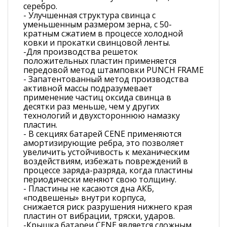
серебро.
- Улучшенная структура свинца с
уменьшенным размером зерна, с 50-
кратным сжатием в процессе холодной
ковки и прокатки свинцовой ленты.
-Для производства решеток
положительных пластин применяется
передовой метод штамповки PUNCH FRAME
- Запатентованный метод производства
активной массы подразумевает
применение частиц оксида свинца в
десятки раз меньше, чем у других
технологий и двухстороннюю намазку
пластин.
- В секциях батарей CENE применяются
амортизирующие ребра, это позволяет
увеличить устойчивость к механическим
воздействиям, избежать повреждений в
процессе заряда-разряда, когда пластины
периодически меняют свою толщину.
- Пластины не касаются дна АКБ,
«подвешены» внутри корпуса,
снижается риск разрушения нижнего края
пластин от вибрации, тряски, ударов.
-Крышка батареи CENE является сложным