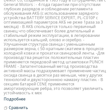
Delkor Со, созданной в 1985 году в сотрудничестве с
General Motors : - 4 года гарантии при отсутствии
глубоких разрядов и соблюдении регламента
обслуживания АКБ (с использованием зарядного
устройства BATTERY SERVICE EXPERT, PL-C010P с
оптимизацией параметров АКБ не реже 1раза за 3
месяца) - В АКБ спользуется только первичный
свинец что обеспечивает более длительный и
стабильный режим эксплуатации, в легировании
используется кальций, олово и серебро. -
Улучшенная структура свинца с уменьшенным
размером зерна, с 50-кратным сжатием в процессе
холодной ковки и прокатки свинцовой ленты. -Для
производства решеток положительных пластин
применяется передовой метод штамповки PUNCH
FRAME - Запатентованный метод производства
активной массы подразумевает применение частиц
оксида свинца в десятки раз меньше, чем у других
технологий и двухстороннюю намазку пластин. - В
секциях батарей CENE применяются
амортизирующие ребра, это позволяет увеличить
устойчивость к мех
Подробнее
Сравнить