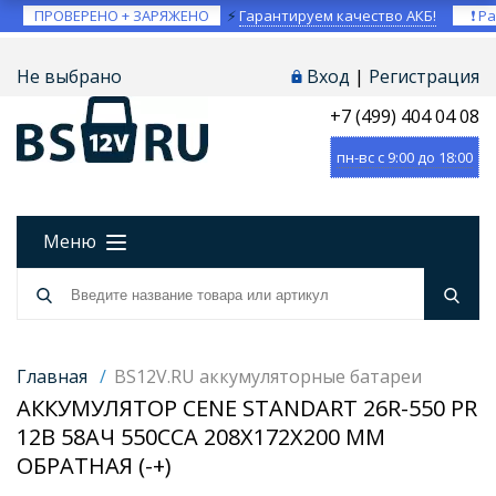
ПРОВЕРЕНО + ЗАРЯЖЕНО
⚡
Гарантируем качество АКБ!
❗ Ра
Не выбрано
Вход
|
Регистрация
+7 (499) 404 04 08
пн-вс с 9:00 до 18:00
Меню
Главная
/
BS12V.RU аккумуляторные батареи
АККУМУЛЯТОР CENE STANDART 26R-550 PR
12В 58АЧ 550CCA 208X172X200 ММ
ОБРАТНАЯ (-+)