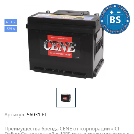
60 А·ч
525 А
Артикул:
56031 PL
Преимущества бренда CENE от корпорации «JCI