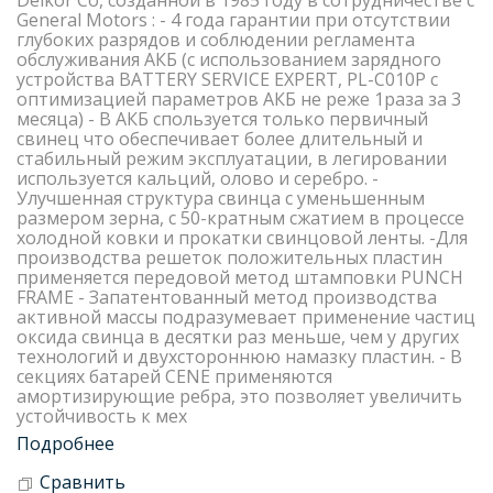
Delkor Со, созданной в 1985 году в сотрудничестве с
General Motors : - 4 года гарантии при отсутствии
глубоких разрядов и соблюдении регламента
обслуживания АКБ (с использованием зарядного
устройства BATTERY SERVICE EXPERT, PL-C010P с
оптимизацией параметров АКБ не реже 1раза за 3
месяца) - В АКБ спользуется только первичный
свинец что обеспечивает более длительный и
стабильный режим эксплуатации, в легировании
используется кальций, олово и серебро. -
Улучшенная структура свинца с уменьшенным
размером зерна, с 50-кратным сжатием в процессе
холодной ковки и прокатки свинцовой ленты. -Для
производства решеток положительных пластин
применяется передовой метод штамповки PUNCH
FRAME - Запатентованный метод производства
активной массы подразумевает применение частиц
оксида свинца в десятки раз меньше, чем у других
технологий и двухстороннюю намазку пластин. - В
секциях батарей CENE применяются
амортизирующие ребра, это позволяет увеличить
устойчивость к мех
Подробнее
Сравнить