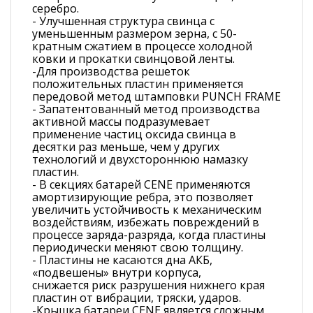
серебро.
- Улучшенная структура свинца с
уменьшенным размером зерна, с 50-
кратным сжатием в процессе холодной
ковки и прокатки свинцовой ленты.
-Для производства решеток
положительных пластин применяется
передовой метод штамповки PUNCH FRAME
- Запатентованный метод производства
активной массы подразумевает
применение частиц оксида свинца в
десятки раз меньше, чем у других
технологий и двухстороннюю намазку
пластин.
- В секциях батарей CENE применяются
амортизирующие ребра, это позволяет
увеличить устойчивость к механическим
воздействиям, избежать повреждений в
процессе заряда-разряда, когда пластины
периодически меняют свою толщину.
- Пластины не касаются дна АКБ,
«подвешены» внутри корпуса,
снижается риск разрушения нижнего края
пластин от вибрации, тряски, ударов.
-Крышка батареи CENE является сложным