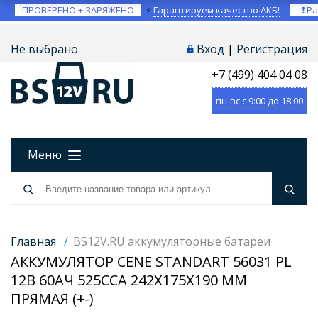
ПРОВЕРЕНО + ЗАРЯЖЕНО
⚡
Гарантируем качество АКБ!
❗ Ра
Не выбрано
Вход
|
Регистрация
+7 (499) 404 04 08
пн-вс с 9:00 до 18:00
Меню
Главная
/
BS12V.RU аккумуляторные батареи
АККУМУЛЯТОР CENE STANDART 56031 PL
12В 60АЧ 525CCA 242X175X190 ММ
ПРЯМАЯ (+-)