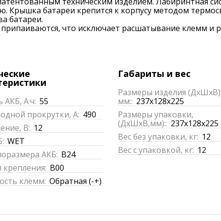
патентованным техническим изделием. Лабиринтная си
ю. Крышка батареи крепится к корпусу методом термос
а батареи.
 припаиваются, что исключает расшатывание клемм и р
ческие
Габариты и вес
теристики
Размеры изделия (ДхШхВ)
 АКБ, А·ч:
55
мм::
237x128x225
одной прокрутки, А:
490
Размеры упаковки,
(ДхШхВ,мм)::
237x128x225
ние, В:
12
Вес без упаковки, кг:
12
:
WET
Вес с упаковкой, кг:
12
поразмера АКБ:
B24
 крепления:
B00
ость клемм:
Обратная (-+)