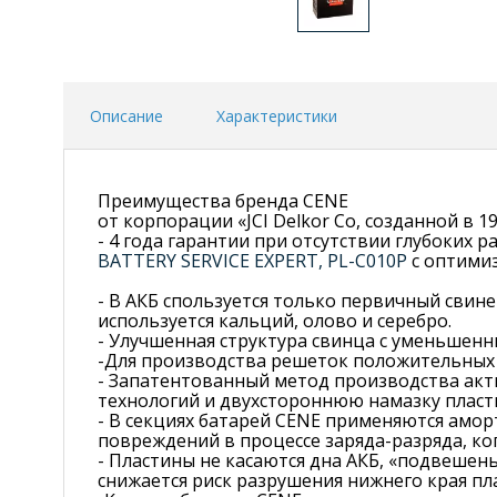
Описание
Характеристики
Преимущества бренда CENE
от корпорации «JCI Delkor Со, созданной в 19
- 4 года гарантии при отсутствии глубоких 
BATTERY SERVICE EXPERT, PL-C010P
с оптимиз
- В АКБ спользуется только первичный свин
используется кальций, олово и серебро.
- Улучшенная структура свинца с уменьшенн
-Для производства решеток положительных
- Запатентованный метод производства акти
технологий и двухстороннюю намазку пласт
- В секциях батарей CENE применяются амор
повреждений в процессе заряда-разряда, к
- Пластины не касаются дна АКБ, «подвешены
снижается риск разрушения нижнего края пла