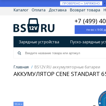
ПРОВЕРЕНО + ЗАРЯЖЕНО
Каталог
Оплата
Доставка
Возврат товара
Н
+7 (499) 4
пн-вс с 9:00 д
Зарядные устройства
Пуско-зарядные ус
Разрядно-диагностические устройства
А
Источники бесперебойного питания (ИБП)
Главная
/
BS12V.RU аккумуляторные батареи
АККУМУЛЯТОР CENE STANDART 65B
Товары по брендам
55 А·ч