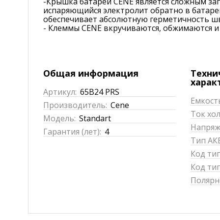
-Крышка батареи CENE является сложным за
испаряющийся электролит обратно в батаре
обеспечивает абсолютную герметичность шв
- Клеммы CENE вкручиваются, обжимаются и
Общая информация
Техни
харак
Артикул:
65B24 PRS
Емкость
Производитель:
Cene
Ток хол
Модель:
Standart
Напряже
Гарантия (лет):
4
Тип АКБ
Код ти
Код тип
Полярн