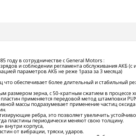
85 году в сотрудничестве с General Motors :
разрядов и соблюдении регламента обслуживания АКБ (с
ацией параметров АКБ не реже 1раза за 3 месяца)
ец что обеспечивает более длительный и стабильный ре
ым размером зерна, с 50-кратным сжатием в процессе 
 пластин применяется передовой метод штамповки P
вной массы подразумевает применение частиц оксида с
ин.
тизирующие ребра, это позволяет увеличить устойчиво
огда пластины периодически меняют свою толщину.
» внутри корпуса,
стин от вибрации, тряски, ударов.