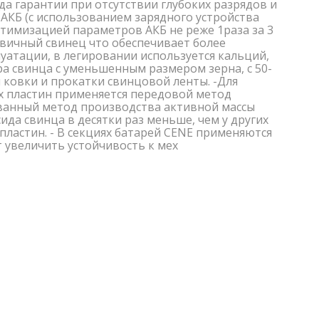
года гарантии при отсутствии глубоких разрядов и
АКБ (с использованием зарядного устройства
птимизацией параметров АКБ не реже 1раза за 3
ервичный свинец что обеспечивает более
уатации, в легировании используется кальций,
ура свинца с уменьшенным размером зерна, с 50-
 ковки и прокатки свинцовой ленты. -Для
 пластин применяется передовой метод
анный метод производства активной массы
да свинца в десятки раз меньше, чем у других
ластин. - В секциях батарей CENE применяются
 увеличить устойчивость к мех