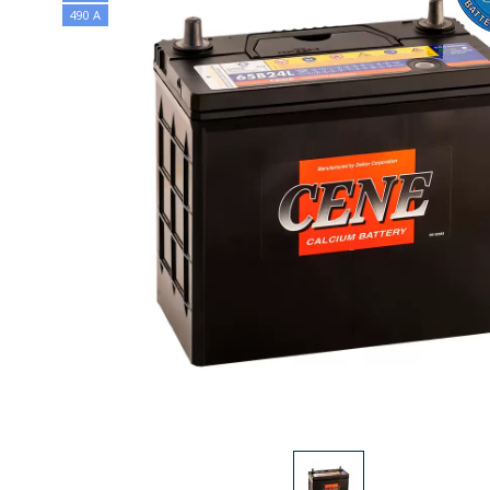
490 А