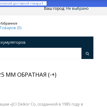
опасной доставкой товара ❗
Ваш город:
Не выбрано
Избранное
Товаров (
0
)
ккумуляторов
ройства
оры напряжения
Инверторы
5 ММ ОБРАТНАЯ (-+)
ии «JCI Delkor Со, созданной в 1985 году в