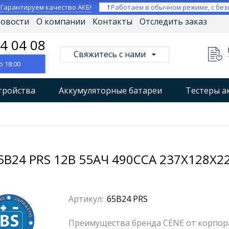
⚡
Гарантируем качество АКБ!
❗ Работаем в обычном режиме, с без
овости
О компании
Контакты
Отследить заказ
04 04 08
Свяжитесь с нами
о 18:00
тройства
Аккумуляторные батареи
Тестеры а
втокомпрессоры
Профессиональные зарядные уст
Мониторы аккумуляторных батарей
Стабилизат
24 PRS 12В 55АЧ 490CCA 237X128X22
Артикул:
65B24 PRS
Преимущества бренда CENE от корпорац