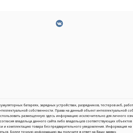
муляторных батареях, зарядных устройствах, разрядников, тестеров акб, работа
 интеллектуальной собственности. Права на данный объект интеллектуальной с
 использовать размещенную здесь информацию исключительно для личного озн
с согласия владельца данного сайта либо владельцев соответствующих объекто
тики и комплектацию товара без предварительного уведомления. Информация н
ться. Более точную информацию вы получите в ответ на Вашу заявку.