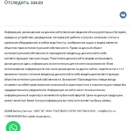
Отследить заказ
Информация, размещенная на данном сайте (включая сведения об аккумуляторных батареях,
зарядных устройствах, разрядников, тестеров акб, работах и услугах, описания, статьи и
сравнения оборудования), в любом виде (тексты, изображения, аудио и видео), является
объектом прав интеллектуальной собственности. Права на данный объект
интеллектуальной собственности принадлежат владельцу данного сайта либо
соответствующим третьим лицам. Посетители данного сайта вправе использовать
размещенную здесь информацию исключительно для личного ознакомления. Иное
использование информации (в том числе размещение на других сайтах, перепечатка и т.п.)
возможно только с согласия владельца данного сайта либо владельцев соответствующих
объектов интеллектуальной собственности. Внимание! Производитель товара всегда
оставляет за собой право внесения изменений в характеристики и комплектацию товара без
предварительного уведомления. Информация на сайте носит исключительно
информационный характер и не является публичной офертой. Цена на данную продукцию
может меняться. Более точную информацию вы получите в ответ на Вашу заявку.
2026©
Battery Service
::
ООО "БС" ИНН 7743738295 / ОГРН 1097746161810
::
info@bs12v.ru
+74994040408
Все права защищены..