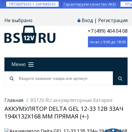
ПРОВЕРЕНО + ЗАРЯЖЕНО
⚡
Гарантируем качество АКБ!
❗ Ра
Не выбрано
Вход
|
Регистрация
+7 (499) 404 04 08
пн-вс с 9:00 до 18:00
Меню
Главная
/
BS12V.RU аккумуляторные батареи
АККУМУЛЯТОР DELTA GEL 12-33 12В 33АЧ
194X132X168 ММ ПРЯМАЯ (+-)