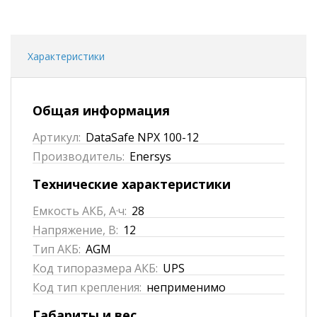
Характеристики
Общая информация
Артикул:
DataSafe NPX 100-12
Производитель:
Enersys
Технические характеристики
Емкость АКБ, А·ч:
28
Напряжение, В:
12
Тип АКБ:
AGM
Код типоразмера АКБ:
UPS
Код тип крепления:
неприменимо
Габариты и вес