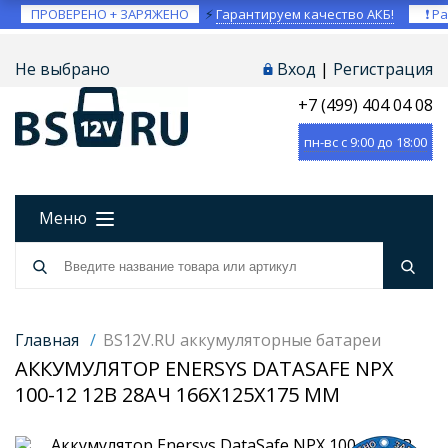
ПРОВЕРЕНО + ЗАРЯЖЕНО
⚡
Гарантируем качество АКБ!
❗ Ра
Не выбрано
Вход
|
Регистрация
+7 (499) 404 04 08
пн-вс с 9:00 до 18:00
Меню
Главная
/
BS12V.RU аккумуляторные батареи
АККУМУЛЯТОР ENERSYS DATASAFE NPX
100-12 12В 28АЧ 166X125X175 ММ