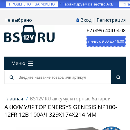
ПРОВЕРЕНО + ЗАРЯЖЕНО
⚡
Гарантируем качество АКБ!
❗ Ра
Не выбрано
Вход
|
Регистрация
+7 (499) 404 04 08
пн-вс с 9:00 до 18:00
Меню
Главная
/
BS12V.RU аккумуляторные батареи
АККУМУЛЯТОР ENERSYS GENESIS NP100-
12FR 12В 100АЧ 329X174X214 ММ