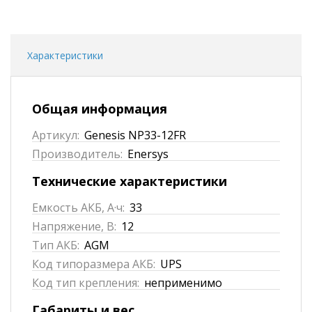
Характеристики
Общая информация
Артикул:
Genesis NP33-12FR
Производитель:
Enersys
Технические характеристики
Емкость АКБ, А·ч:
33
Напряжение, В:
12
Тип АКБ:
AGM
Код типоразмера АКБ:
UPS
Код тип крепления:
неприменимо
Габариты и вес