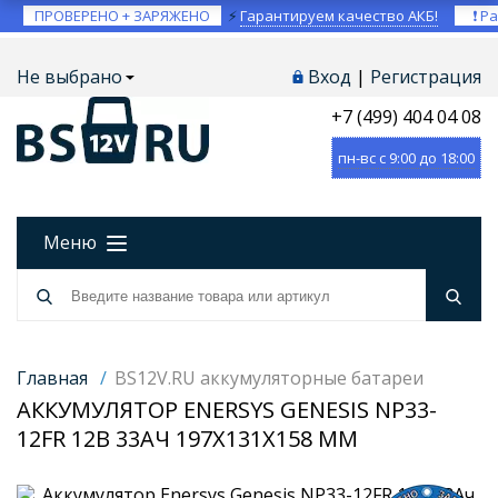
ПРОВЕРЕНО + ЗАРЯЖЕНО
⚡
Гарантируем качество АКБ!
❗ Ра
Не выбрано
Вход
|
Регистрация
+7 (499) 404 04 08
пн-вс с 9:00 до 18:00
Меню
Главная
/
BS12V.RU аккумуляторные батареи
АККУМУЛЯТОР ENERSYS GENESIS NP33-
12FR 12В 33АЧ 197X131X158 ММ