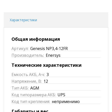
Характеристики
Общая информация
Артикул:
Genesis NP3,4-12FR
Производитель:
Enersys
Технические характеристики
Емкость АКБ, А·ч:
3
Напряжение, В:
12
Тип АКБ:
AGM
Код типоразмера АКБ:
UPS
Код тип крепления:
неприменимо
Габариты и вес