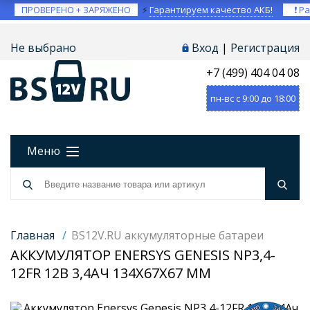
ПРОВЕРЕНО + ЗАРЯЖЕНО
⚡
Гарантируем качество АКБ!
❗ Ра
Не выбрано
Вход
|
Регистрация
+7 (499) 404 04 08
пн-вс с 9:00 до 18:00
Меню
Главная
/
BS12V.RU аккумуляторные батареи
АККУМУЛЯТОР ENERSYS GENESIS NP3,4-
12FR 12В 3,4АЧ 134X67X67 ММ