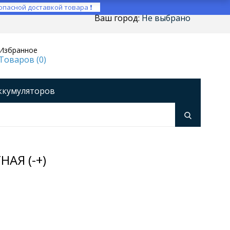
опасной доставкой товара ❗
Ваш город:
Не выбрано
Избранное
Товаров (
0
)
ккумуляторов
ройства
оры напряжения
Инверторы
АЯ (-+)