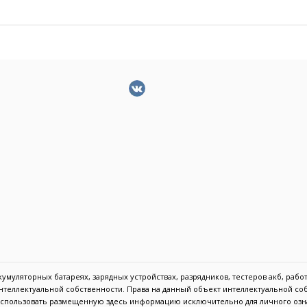
муляторных батареях, зарядных устройствах, разрядников, тестеров акб, работа
 интеллектуальной собственности. Права на данный объект интеллектуальной с
 использовать размещенную здесь информацию исключительно для личного озн