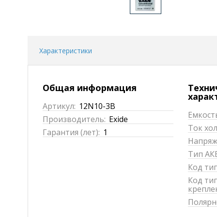
Характеристики
Общая информация
Техни
харак
Артикул:
12N10-3B
Емкость
Производитель:
Exide
Ток хол
Гарантия (лет):
1
Напряже
Тип АКБ
Код ти
Код ти
крепле
Полярн