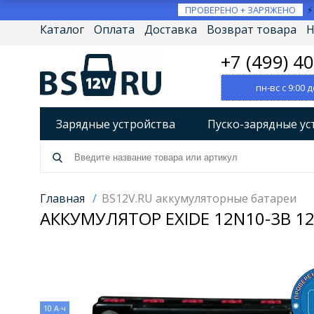
ПРОВЕРЕНО + ЗАРЯЖЕНО
Каталог
Оплата
Доставка
Возврат товара
Н
+7 (499) 4
пн-вс с 9:00 д
Зарядные устройства
Пуско-зарядные ус
Разрядно-диагностические устройства
А
Источники бесперебойного питания (ИБП)
Главная
/
BS12V.RU аккумуляторные батареи
АККУМУЛЯТОР EXIDE 12N10-3B 12
Товары по брендам
10 А·ч