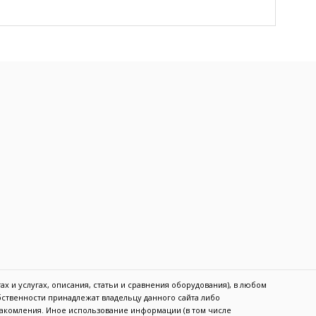
х и услугах, описания, статьи и сравнения оборудования), в любом
обственности принадлежат владельцу данного сайта либо
акомления. Иное использование информации (в том числе