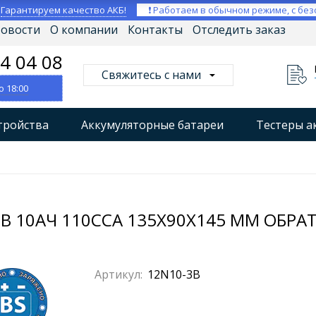
⚡
Гарантируем качество АКБ!
❗ Работаем в обычном режиме, с без
овости
О компании
Контакты
Отследить заказ
04 04 08
Свяжитесь с нами
о 18:00
тройства
Аккумуляторные батареи
Тестеры а
втокомпрессоры
Профессиональные зарядные уст
Мониторы аккумуляторных батарей
Стабилизат
В 10АЧ 110CCA 135X90X145 ММ ОБРАТН
Артикул:
12N10-3B