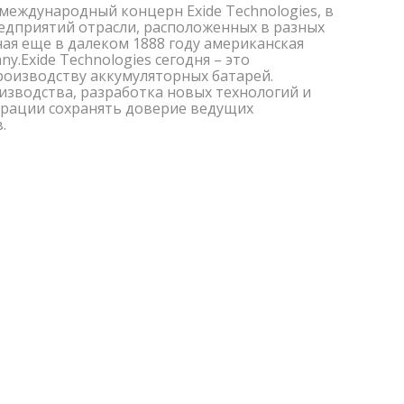
международный концерн Exide Technologies, в
едприятий отрасли, расположенных в разных
ная еще в далеком 1888 году американская
ny.Exide Technologies сегодня – это
оизводству аккумуляторных батарей.
зводства, разработка новых технологий и
рации сохранять доверие ведущих
.