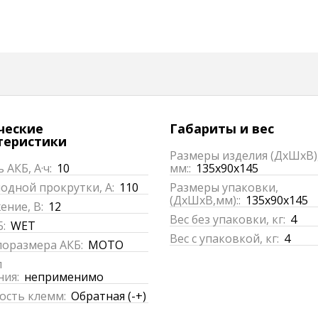
ческие
Габариты и вес
теристики
Размеры изделия (ДхШхВ)
 АКБ, А·ч:
10
мм::
135x90x145
одной прокрутки, А:
110
Размеры упаковки,
(ДхШхВ,мм)::
135x90x145
ние, В:
12
Вес без упаковки, кг:
4
:
WET
Вес с упаковкой, кг:
4
поразмера АКБ:
MOTO
п
ния:
неприменимо
ость клемм:
Обратная (-+)