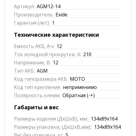
Артикул:
AGM12-14
Производитель:
Exide
Гарантия (лет):
1
Технические характеристики
Емкость АКБ, А·ч:
12
Ток холодной прокрутки, А:
210
Напряжение, В:
12
Тип АКБ:
AGM
Код типоразмера АКБ:
MOTO
Код тип крепления:
неприменимо
Полярность клемм:
Обратная (-+)
Габариты и вес
Размеры изделия (ДхШхВ), мм::
134x89x164
Размеры упаковки, (ДхШхВ,мм)::
134x89x164
Вес без упаковки, кг:
5