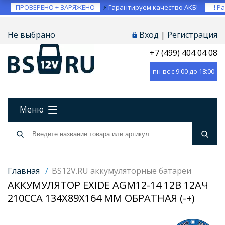
ПРОВЕРЕНО + ЗАРЯЖЕНО
⚡
Гарантируем качество АКБ!
❗ Ра
Не выбрано
Вход
|
Регистрация
+7 (499) 404 04 08
пн-вс с 9:00 до 18:00
Меню
Главная
/
BS12V.RU аккумуляторные батареи
АККУМУЛЯТОР EXIDE AGM12-14 12В 12АЧ
210CCA 134X89X164 ММ ОБРАТНАЯ (-+)