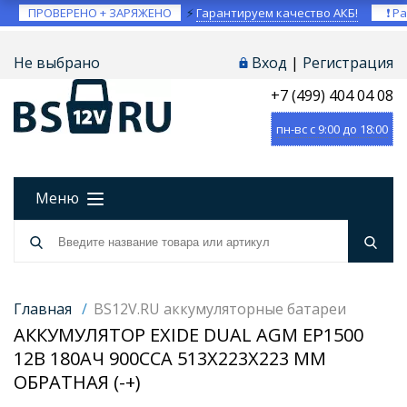
ПРОВЕРЕНО + ЗАРЯЖЕНО
⚡
Гарантируем качество АКБ!
❗ Ра
Не выбрано
Вход
|
Регистрация
+7 (499) 404 04 08
пн-вс с 9:00 до 18:00
Меню
Главная
/
BS12V.RU аккумуляторные батареи
АККУМУЛЯТОР EXIDE DUAL AGM EP1500
12В 180АЧ 900CCA 513X223X223 ММ
ОБРАТНАЯ (-+)