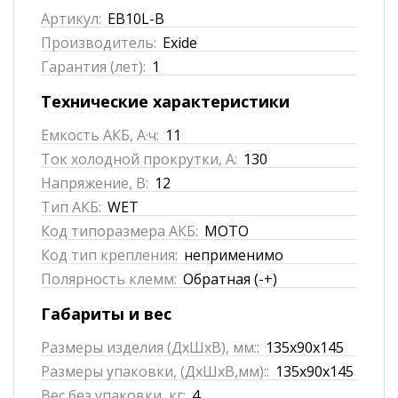
Артикул:
EB10L-B
Производитель:
Exide
Гарантия (лет):
1
Технические характеристики
Емкость АКБ, А·ч:
11
Ток холодной прокрутки, А:
130
Напряжение, В:
12
Тип АКБ:
WET
Код типоразмера АКБ:
MOTO
Код тип крепления:
неприменимо
Полярность клемм:
Обратная (-+)
Габариты и вес
Размеры изделия (ДхШхВ), мм::
135x90x145
Размеры упаковки, (ДхШхВ,мм)::
135x90x145
Вес без упаковки, кг:
4