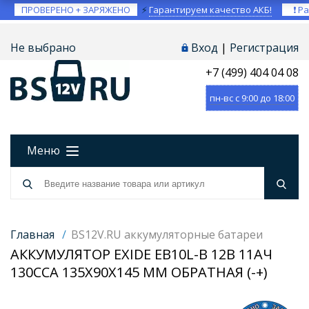
ПРОВЕРЕНО + ЗАРЯЖЕНО
⚡
Гарантируем качество АКБ!
❗ Ра
Не выбрано
Вход
|
Регистрация
+7 (499) 404 04 08
пн-вс с 9:00 до 18:00
Меню
Главная
/
BS12V.RU аккумуляторные батареи
АККУМУЛЯТОР EXIDE EB10L-B 12В 11АЧ
130CCA 135X90X145 ММ ОБРАТНАЯ (-+)