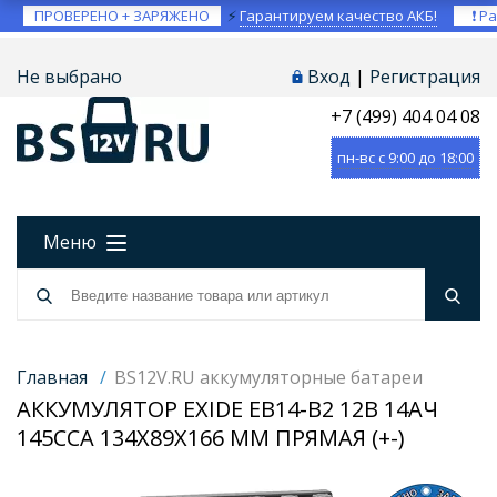
ПРОВЕРЕНО + ЗАРЯЖЕНО
⚡
Гарантируем качество АКБ!
❗ Ра
Не выбрано
Вход
|
Регистрация
+7 (499) 404 04 08
пн-вс с 9:00 до 18:00
Меню
Главная
/
BS12V.RU аккумуляторные батареи
АККУМУЛЯТОР EXIDE EB14-B2 12В 14АЧ
145CCA 134X89X166 ММ ПРЯМАЯ (+-)