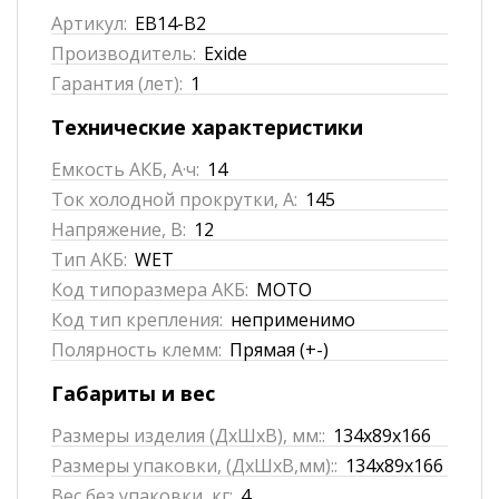
Артикул:
EB14-B2
Производитель:
Exide
Гарантия (лет):
1
Технические характеристики
Емкость АКБ, А·ч:
14
Ток холодной прокрутки, А:
145
Напряжение, В:
12
Тип АКБ:
WET
Код типоразмера АКБ:
MOTO
Код тип крепления:
неприменимо
Полярность клемм:
Прямая (+-)
Габариты и вес
Размеры изделия (ДхШхВ), мм::
134x89x166
Размеры упаковки, (ДхШхВ,мм)::
134x89x166
Вес без упаковки, кг:
4