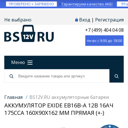
ПРОВЕРЕНО + ЗАРЯЖЕНО
⚡
Гарантируем качество АКБ!
❗ Ра
Не выбрано
Вход
|
Регистрация
+7 (499) 404 04 08
пн-вс с 9:00 до 18:00
Меню
Главная
/
BS12V.RU аккумуляторные батареи
АККУМУЛЯТОР EXIDE EB16B-A 12В 16АЧ
175CCA 160X90X162 ММ ПРЯМАЯ (+-)