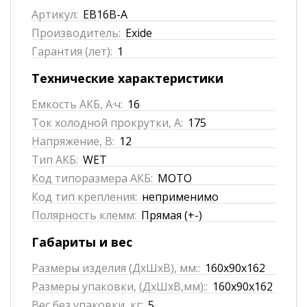
Артикул:
EB16B-A
Производитель:
Exide
Гарантия (лет):
1
Технические характеристики
Емкость АКБ, А·ч:
16
Ток холодной прокрутки, А:
175
Напряжение, В:
12
Тип АКБ:
WET
Код типоразмера АКБ:
MOTO
Код тип крепления:
неприменимо
Полярность клемм:
Прямая (+-)
Габариты и вес
Размеры изделия (ДхШхВ), мм::
160x90x162
Размеры упаковки, (ДхШхВ,мм)::
160x90x162
Вес без упаковки, кг:
5