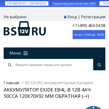
ПРОВЕРЕНО + ЗАРЯЖЕНО
⚡
Гарантируем качество АКБ!
❗ Ра
Не выбрано
Вход
|
Регистрация
+7 (499) 404 04 08
пн-вс с 9:00 до 18:00
Меню
Главная
/
BS12V.RU аккумуляторные батареи
АККУМУЛЯТОР EXIDE EB4L-B 12В 4АЧ
50CCA 120X70X92 ММ ОБРАТНАЯ (-+)