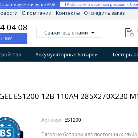
⚡
Гарантируем качество АКБ!
❗ Работаем в обычном режиме, с без
овости
О компании
Контакты
Отследить заказ
04 04 08
Свяжитесь с нами
о 18:00
тройства
Аккумуляторные батареи
Тестеры а
втокомпрессоры
Профессиональные зарядные уст
Мониторы аккумуляторных батарей
Стабилизат
EL ES1200 12В 110АЧ 285X270X230 ММ
Артикул:
ES1200
Тяговые батареи для постоянных глуб