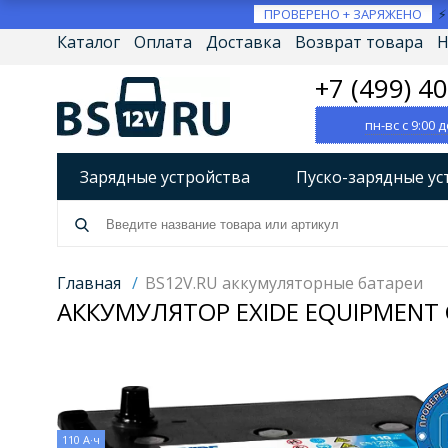
ПРОВЕРЕНО + ЗАРЯЖЕНО
Каталог
Оплата
Доставка
Возврат товара
Н
+7 (499) 4
пн-вс с 9:00 д
Зарядные устройства
Пуско-зарядные ус
Разрядно-диагностические устройства
А
Источники бесперебойного питания (ИБП)
Главная
/
BS12V.RU аккумуляторные батареи
АККУМУЛЯТОР EXIDE EQUIPMENT G
Товары по брендам
110 А·ч