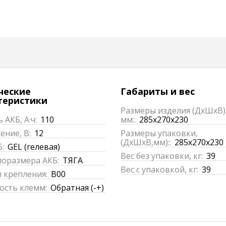
ческие
Габариты и вес
теристики
Размеры изделия (ДхШхВ)
 АКБ, А·ч:
110
мм::
285x270x230
ние, В:
12
Размеры упаковки,
(ДхШхВ,мм)::
285x270x230
:
GEL (гелевая)
Вес без упаковки, кг:
39
поразмера АКБ:
ТЯГА
Вес с упаковкой, кг:
39
 крепления:
B00
ость клемм:
Обратная (-+)