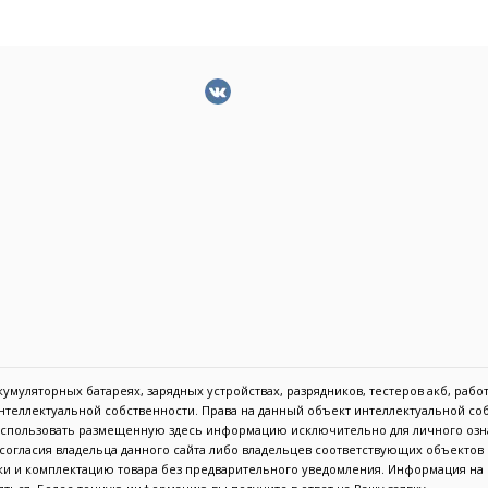
муляторных батареях, зарядных устройствах, разрядников, тестеров акб, работа
 интеллектуальной собственности. Права на данный объект интеллектуальной с
 использовать размещенную здесь информацию исключительно для личного озн
с согласия владельца данного сайта либо владельцев соответствующих объекто
тики и комплектацию товара без предварительного уведомления. Информация н