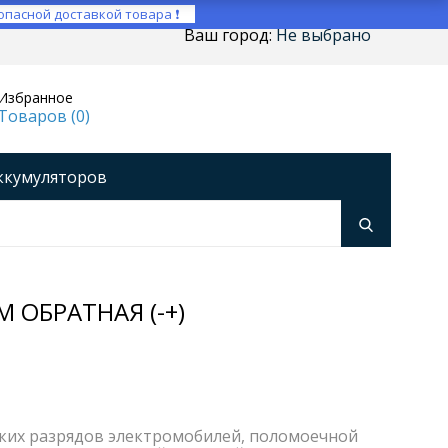
опасной доставкой товара ❗
Ваш город:
Не выбрано
Избранное
Товаров (
0
)
ккумуляторов
ройства
оры напряжения
Инверторы
 ОБРАТНАЯ (-+)
оких разрядов электромобилей, поломоечной