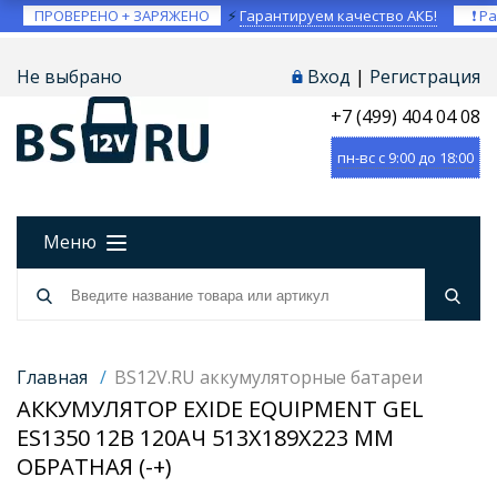
ПРОВЕРЕНО + ЗАРЯЖЕНО
⚡
Гарантируем качество АКБ!
❗ Ра
Не выбрано
Вход
|
Регистрация
+7 (499) 404 04 08
пн-вс с 9:00 до 18:00
Меню
Главная
/
BS12V.RU аккумуляторные батареи
АККУМУЛЯТОР EXIDE EQUIPMENT GEL
ES1350 12В 120АЧ 513X189X223 ММ
ОБРАТНАЯ (-+)