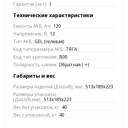
Гарантия (лет):
1
Технические характеристики
Емкость АКБ, А·ч:
120
Напряжение, В:
12
Тип АКБ:
GEL (гелевая)
Код типоразмера АКБ:
ТЯГА
Код тип крепления:
B00
Полярность клемм:
Обратная (-+)
Габариты и вес
Размеры изделия (ДхШхВ), мм::
513x189x223
Размеры упаковки,
(ДхШхВ,мм)::
513x189x223
Вес без упаковки, кг:
40
Вес с упаковкой, кг:
40