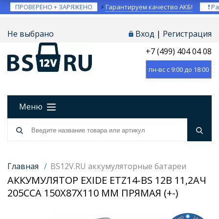
ПРОВЕРЕНО + ЗАРЯЖЕНО
⚡
Гарантируем качество АКБ!
❗ Ра
Не выбрано
Вход
|
Регистрация
+7 (499) 404 04 08
пн-вс с 9:00 до 18:00
Меню
Главная
/
BS12V.RU аккумуляторные батареи
АККУМУЛЯТОР EXIDE ETZ14-BS 12В 11,2АЧ
205CCA 150X87X110 ММ ПРЯМАЯ (+-)